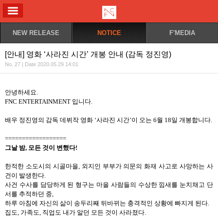
ALL MENU
NEW RELEASE
NOTICE
F'MEDIA
[안내] 영화 ‘사라진 시간’ 개봉 안내 (감독 정진영)
No. 27 | Date 2020.05.29 14:01
안녕하세요
.
FNC ENTERTAINMENT
입니다
.
배우 정진영의 감독 데뷔작 영화
‘
사라진 시간
’
이 오는
6
월
18
일 개봉합니다
.
==================
그날 밤
,
모든 것이 변했다
!
한적한 소도시의 시골마을
,
외지인 부부가 의문의 화재 사고로 사망하는 사
건이 발생한다
.
사건 수사를 담당하게 된 형구는 마을 사람들의 수상한 낌새를 눈치채고 단
서를 추적하던 중
,
하루 아침에 자신의 삶이 송두리째 뒤바뀌는 충격적인 상황에 빠지게 된다
.
집도
,
가족도
,
직업도 내가 알던 모든 것이 사라졌다
.