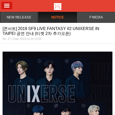
ALL MENU
NEW RELEASE
NOTICE
F'MEDIA
[콘서트] 2019 SF9 LIVE FANTASY #2 UNIXERSE IN
TAIPEI 공연 안내 (티켓 2차 추가오픈)
No. 27 | Date 2019.12.04 14:02