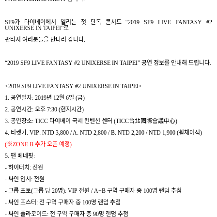
SF9
가 타이베
이에서 열리는 첫 단독 콘서트
“2019 SF9 LIVE FANTASY #2
UNIXERSE IN TAIPEI”
로
판타지 여러분들을 만나러 갑니다
.
“2019 SF9 LIVE FANTASY #2 UNIXERSE IN TAIPEI”
공연 정보를 안내해 드립니다
.
<2019 SF9 LIVE FANTASY #2 UNIXERSE IN TAIPEI>
1.
공연일자
: 2019
년
12
월
6
일
(
금
)
2.
공연시간
:
오후
7:30 (
현지시간
)
3.
공연장소
: TICC
타이베이 국제 컨벤션 센터
(TICC
台北國際會議中心
)
4.
티켓가
: VIP: NTD 3,800 / A: NTD 2,800 / B: NTD 2,200 / NTD 1,900 (
휠체어석
)
(
※
ZONE B
추가 오픈 예정
)
5.
팬 베네핏
:
-
하이터치
:
전원
-
싸인 엽서
:
전원
-
그룹 포토
(
그룹 당
20
명
): VIP
전원
/ A+B
구역 구매자 중
100
명 랜덤 추첨
-
싸인 포스터
:
전 구역 구매자 중
100
명 랜덤 추첨
-
싸인 폴라로이드
:
전 구역 구매자 중
90
명 랜덤 추첨