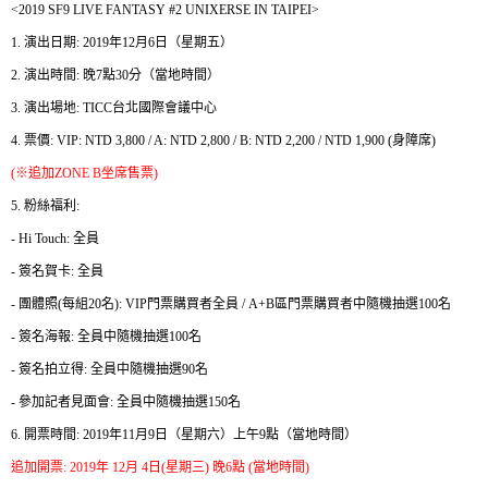
<2019 SF9 LIVE FANTASY #2 UNIXERSE IN TAIPEI>
1.
演出日期
: 2019
年
12
月
6
日（星期五）
晚
2.
演出時間
:
7
點
30
分（當地時間）
3.
演出場地
: TICC
台北國際會議中心
4.
票價
: VIP: NTD 3,800 / A: NTD 2,800 / B: NTD 2,200 / NTD 1,900 (
身障席
)
(
※
追加
ZONE B
坐席售票
)
5.
粉絲福利
:
- Hi Touch:
全員
-
簽名賀卡
:
全員
-
團體照
(
每組
20
名
): VIP
門票購買者全員
/ A+B
區門票購買者中隨機抽選
100
名
-
簽名海報
:
全員中隨機抽選
100
名
-
簽名拍立得
:
全員中隨機抽選
90
名
-
參加記者見面會
:
全員中隨機抽選
150
名
6.
開票時間
: 2019
年
11
月
9
日
（
星期六
）
上午
9
點
（
當地時間
）
追加開票
: 2019
年
12
月
4
日
(
星期三
)
晚
6
點
(
當地時間
)