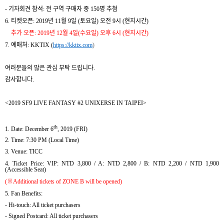
-
기자회견 참석
:
전 구역 구매자 중
150
명 추첨
6.
티켓오픈
: 2019
년
11
월
9
일
(
토요일
)
오전
9
시
(
현지시간
)
추가 오픈
: 2019
년
12
월
4
일
(
수요일
)
오후
6
시
(
현지시간
)
7.
예매처
: KKTIX (
https://kktix.com
)
여러분들의 많은 관심 부탁 드립니다
.
감사합니다
.
<2019 SF9 LIVE FANTASY #2 UNIXERSE IN TAIPEI>
th
1. Date: December 6
, 2019 (FRI)
2. Time: 7:30 PM (Local Time)
3. Venue: TICC
4. Ticket Price: VIP: NTD 3,800 / A: NTD 2,800 / B: NTD 2,200 / NTD 1,900
(Accessible Seat)
(
※
Additional tickets of ZONE B will be opened)
5. Fan Benefits:
- Hi-touch: All ticket purchasers
- Signed Postcard: All ticket purchasers