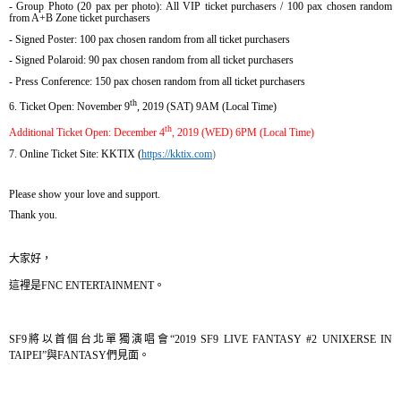
- Group Photo (20 pax per photo): All VIP ticket purchasers / 100 pax chosen random
from A+B Zone ticket purchasers
- Signed Poster: 100 pax chosen random from all ticket purchasers
- Signed Polaroid: 90 pax chosen random from all ticket purchasers
- Press Conference: 150 pax chosen random from all ticket purchasers
th
6. Ticket Open: November 9
, 2019 (SAT) 9AM (Local Time)
th
Additional Ticket Open: December 4
, 2019 (WED) 6PM (Local Time)
7. Online Ticket Site: KKTIX (
https://kktix.com
)
Please show your love and support.
Thank you.
大家好，
這裡是
FNC ENTERTAINMENT
。
SF9
將以首個台北單獨演唱會“
2019 SF9 LIVE FANTASY #2 UNIXERSE IN
TAIPEI
”與
FANTASY
們見面。