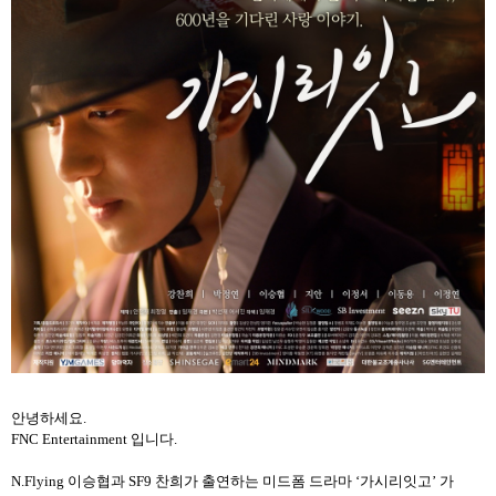
안녕하세요
.
FNC Entertainment
입니다
.
N.Flying
이승협과
SF9
찬희가 출연하는 미드폼 드라마
‘
가시리잇고
’
가