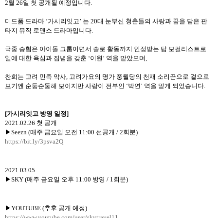
2
월
26
일 첫 공개될 예정입니다
.
미드폼 드라마
‘
가시리잇고
’
는
20
대 눈부신 청춘들의 사랑과 꿈을 담은 판
타지 뮤직 로맨스 드라마입니다
.
극중 승협은 아이돌 그룹이면서 솔로 활동까지 인정받는 탑 보컬리스트로
일에 대한 욕심과 집념을 갖춘
‘
이원
’
역을 맡았으며
,
찬희는 고려 민족 악사
,
고려가요의 명가 풍월당의 천재 소리꾼으로 겉으로
보기엔 순둥순둥해 보이지만 사랑이 전부인
‘
박연
’
역을 맡게 되었습니다
.
[
가시리잇고
방영
일정
]
2021.02.26
첫 공개
▶
Seezn (
매주 금요일 오전
11:00
선공개
/ 2
회분
)
https://bit.ly/3psva2Q
2021.03.05
▶
SKY (
매주 금요일 오후
11:00
방영
/ 1
회분
)
▶
YOUTUBE (
추후 공개 예정
)
https://www.youtube.com/user/skytravel11