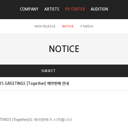
COMPANY
ARTISTS
PR CENTER
AUDITION
NEW RELEASE
NOTICE
F'MEDIA
NOTICE
SUBJECT
’S GREETINGS [Together] 예약판매 안내
EETINGS [Together]의 예약판매가 시작됩니다.