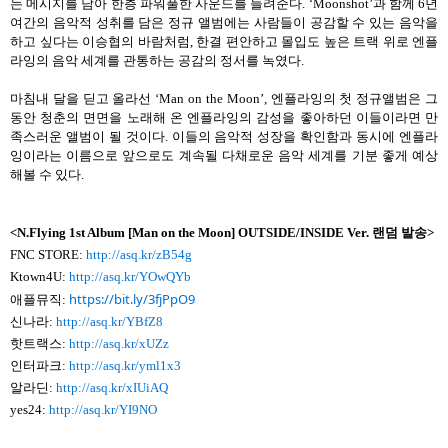
는 메시지를 담아 한층 파워풀한 사운드를 들려준다
. ‘Moonshot’
과 함께
6
년
여간의 음악적 성취를 담은 정규 앨범에는 사람들이 공감할 수 있는 음악을
하고 싶다는 이승협의 바람처럼
,
한결 편안하고 몰입도 높은 트랙 위로 엔플
라잉의 음악 세계를 관통하는 공감의 정서를 녹였다
.
마침내 달을 딛고 올라선
‘Man on the Moon’,
엔플라잉의 첫 정규앨범은 그
동안 청춘의 면면을 노래해 온 엔플라잉의 감성을 좋아하던 이들이라면 만
족스러운 앨범이 될 것이다
.
이들의 음악적 성장을 확인함과 동시에 엔플라
잉이라는 이름으로 앞으로도 계속될 다채로운 음악 세계를 기분 좋게 예상
해볼 수 있다
.
<N.Flying 1st Album [Man on the Moon] OUTSIDE/INSIDE Ver.
랜덤 발송>
FNC STORE:
http://asq.kr/zB54g
Ktown4U:
http://asq.kr/YOwQYb
https://bit.ly/3fjPpO9
애플뮤직:
신나라:
http://asq.kr/YBfZ8
핫트랙스:
http://asq.kr/xUZz
인터파크:
http://asq.kr/yml1x3
알라딘:
http://asq.kr/xIUiAQ
yes24:
http://asq.kr/YI9NO