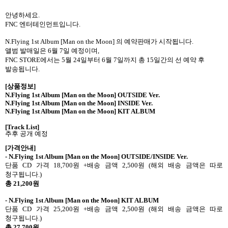
안녕하세요
.
FNC
엔터테인먼트입니다
.
N.Flying 1st Album [Man on the Moon]
의 예약판매가 시작됩니다
.
앨범 발매일은
6
월
7
일 예정이며
,
FNC STORE
에서는
5
월
24
일부터
6
월
7
일까지 총
15
일간의 선 예약 후
발송됩니다
.
[
상품정보
]
N.Flying 1st Album [Man on the Moon] OUTSIDE Ver.
N.Flying 1st Album [Man on the Moon] INSIDE Ver.
N.Flying 1st Album [Man on the Moon] KIT ALBUM
[Track List]
추후 공개 예정
[
가격안내
]
- N.Flying 1st Album [Man on the Moon] OUTSIDE/INSIDE Ver.
단품
CD
가격
18,700
원
+
배송 금액
2,500
원
(
해외 배송 금액은 따로
청구됩니다
.)
총
21,200
원
- N.Flying 1st Album [Man on the Moon]
KIT ALBUM
단품
CD
가격
25,200
원
+
배송 금액
2,500
원
(
해외 배송 금액은 따로
청구됩니다
.)
총
27,700
원