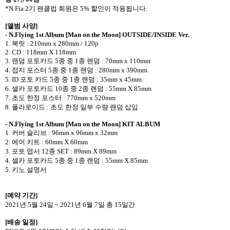
*N.Fia 2
기 팬클럽 회원은
5%
할인이 적용됩니다
.
[
앨범 사양
]
-
N.Flying 1st Album [Man on the Moon] OUTSIDE/INSIDE Ver.
1.
북릿
: 210mm x 280mm / 120p
2. CD : 118mm X 118mm
3.
랜덤 포토카드
5
종 중
1
종 랜덤
: 70mm x 110mm
4.
접지 포스터
5
종 중
1
종 랜덤
: 280mm x 390mm
5. ID
포토 카드
5
종 중
1
종 랜덤
: 35mm x 45mm
6.
셀카 포토카드
10
종 중
2
종 랜덤
: 55mm X 85mm
7.
초도 한정 포스터
: 770mm x 520mm
8.
폴라로이드
:
초도 한정 일부 수량 랜덤 삽입
- N.Flying 1st Album [Man on the Moon]
KIT ALBUM
1.
커버 슬리브
: 96mm x 96mm x 32mm
2.
에어 키트
: 60mm X 60mm
3.
포토 엽서
12
종
SET : 89mm X 89mm
4.
셀카 포토카드
5
종 중
1
종 랜덤
: 55mm X 85mm
5.
키노 설명서
[
예약 기간
]
2021
년
5
월
24
일
~ 2021
년
6
월
7
일 총
15
일간
[
배송 일정
]