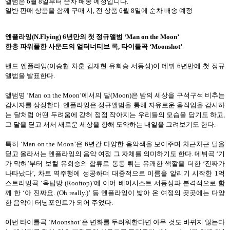
앨범은
6
월
8
일부터 순차 배송 예정입니다
.
일반 판매 상품을 함께 구매 시
,
전 상품
6
월
8
일에 순차 배송 예정
엔플라잉
(N.Flying) 6
년만의 첫 정규앨범
‘Man on the Moon’
한층 파워풀한 사운드의 얼터너티브 록
,
타이틀곡
‘Moonshot’
밴드 엔플라잉
(
이승협 차훈 김재현 유회승 서동성
)
이 데뷔
6
년만에 첫 정규
앨범을 발표한다
.
앨범명
‘Man on the Moon’
에서의 달
(Moon)
은 밤의 세상을 구석구석 비추는
감시자를 상징한다
.
엔플라잉은 정규앨범을 통해 자유로운 움직임을 감시하
는 달처럼 어떤 두려움에 갇혀 점점 작아지는 우리들의 모습을 담기도 하고
,
그 달을 딛고 서서 새로운 세상을 향해 도약하는 내일을 그려보기도 한다
.
특히
‘Man on the Moon’
은
6
년간 다양한 음악색을 보여주며 차근차근 달을
딛고 올라서는 엔플라잉의 음악 여정 그 자체를 의미하기도 한다
.
데뷔곡
‘
기
가 막혀
’
부터 보컬 유회승의 합류로 통통 튀는 유쾌한 색깔을 더한
‘
진짜가
나타났다
’,
차트 역주행에 성공하며 대중적으로 이름을 알리기 시작한
1
억
스트리밍곡
‘
옥탑방
(Rooftop)’
에 이어 베이시스트 서동성과 본격적으로 함
께 한
‘
아 진짜요
. (Oh really.)’
등 엔플라잉이 밟아 온 여정의 곳곳에는 다양
한 음악이 터닝포인트가 되어 주었다
.
이번 타이틀곡
‘Moonshot’
은 변화를 두려워한다면 아무 것도 바뀌지 않는다