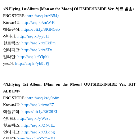
<N.Flying 1st Album [Man on the Moon] OUTSIDE/INSIDE Ver.
세트 발송>
FNC STORE:
http://asq.kr/zB54g
Ktown4U:
http://asq.kr/zuWrK
애플뮤직:
https://bit.ly/3fGNGSb
신나라:
http://asq.kr/yybIT
핫트랙스:
http://asq.kr/xEkEm
인터파크:
http://asq.kr/xSTv
알라딘:
http://asq.kr/Ylphk
yes24:
http://asq.kr/yb9uPj
<N.Flying 1st Album [Man on the Moon] OUTSIDE/INSIDE Ver.
KIT
ALBUM>
FNC STORE:
http://asq.kr/y0ofm
Ktown4U:
http://asq.kr/zxoE7
애플뮤직:
https://bit.ly/3fCSlEI
신나라:
http://asq.kr/yWezu
핫트랙스:
http://asq.kr/ZN0Ez
인터파크:
http://asq.kr/XLopg
알라딘:
http://asq.kr/XXCmHS