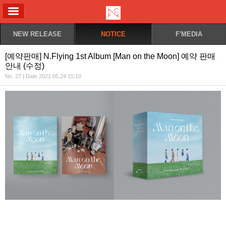
ALL MENU
NEW RELEASE
NOTICE
F'MEDIA
[예약판매] N.Flying 1st Album [Man on the Moon] 예약 판매
안내 (수정)
No. 27 | Date 2021.05.24 15:10