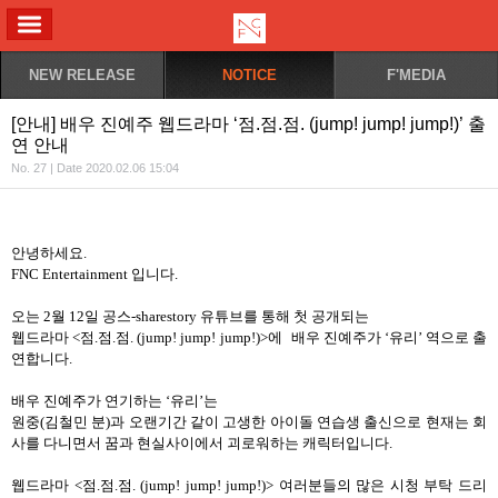
ALL MENU
NEW RELEASE
NOTICE
F'MEDIA
[안내] 배우 진예주 웹드라마 ‘점.점.점. (jump! jump! jump!)’ 출
연 안내
No. 27 | Date 2020.02.06 15:04
안녕하세요
.
FNC Entertainment
입니다
.
오는
2
월
12
일 공스
-sharestory
유튜브를 통해 첫 공개되는
웹드라마
<
점
.
점
.
점
. (jump! jump! jump!)>
에 배우 진예주가
‘
유리
’
역으로 출
연합니다
.
배우 진예주가 연기하는
‘
유리
’
는
원중
(
김철민 분
)
과 오랜기간 같이 고생한 아이돌 연습생 출신으로 현재는 회
사를 다니면서 꿈과 현실사이에서 괴로워하는 캐릭터입니다
.
웹드라마
<
점
.
점
.
점
. (jump! jump! jump!)>
여러분들의 많은 시청 부탁 드리