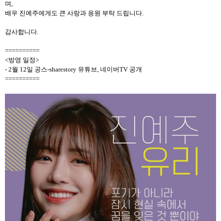
며
,
배우 진예주에게도 큰 사랑과 응원 부탁 드립니다
.
감사합니다
.
==========
<
방영 일정
>
- 2
월
12
일 공스
-sharestory
유튜브
,
네이버
TV
공개
==========