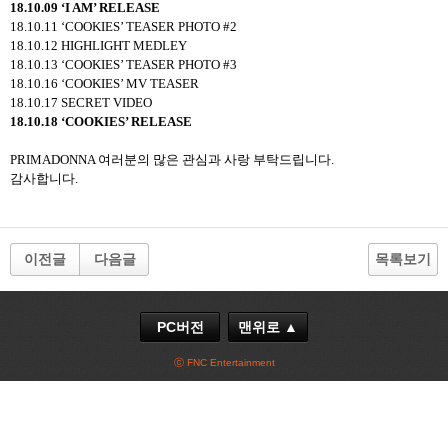
18.10.09 ‘I AM’ RELEASE
18.10.11 ‘COOKIES’ TEASER PHOTO #2
18.10.12 HIGHLIGHT MEDLEY
18.10.13 ‘COOKIES’ TEASER PHOTO #3
18.10.16 ‘COOKIES’ MV TEASER
18.10.17 SECRET VIDEO
18.10.18 ‘COOKIES’ RELEASE
PRIMADONNA
여러분의 많은 관심과 사랑 부탁드립니다
.
감사합니다
.
이전글
다음글
목록보기
PC버전
맨위로 ▲
ⓒ FNC Entertainment