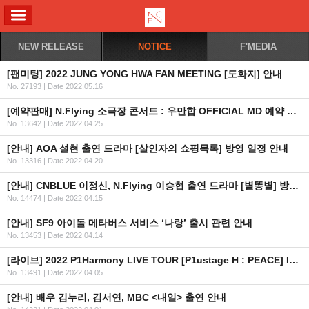
ALL MENU
NEW RELEASE
NOTICE
F'MEDIA
[팬미팅] 2022 JUNG YONG HWA FAN MEETING [도화지] 안내
No. 27193
|
Date 2022.05.16
[예약판매] N.Flying 소극장 콘서트 : 우만합 OFFICIAL MD 예약 판매 안내
No. 13642
|
Date 2022.04.25
[안내] AOA 설현 출연 드라마 [살인자의 쇼핑목록] 방영 일정 안내
No. 13316
|
Date 2022.04.20
[안내] CNBLUE 이정신, N.Flying 이승협 출연 드라마 [별똥별] 방영 일정 안내
No. 14474
|
Date 2022.04.15
[안내] SF9 아이돌 메타버스 서비스 ‘나랑’ 출시 관련 안내
No. 13453
|
Date 2022.04.14
[라이브] 2022 P1Harmony LIVE TOUR [P1ustage H : PEACE] IN USA 재조정 일정 안내
No. 13491
|
Date 2022.04.05
[안내] 배우 김누리, 김서연, MBC <내일> 출연 안내