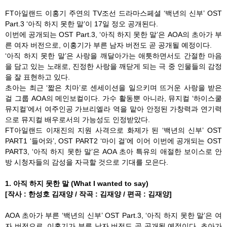
FT아일랜드 이홍기 주연의 TV조선 드라마스페셜 ‘백년의 신부’ OST
Part.3 ‘아직 하지 못한 말’이 17일 정오 공개된다.
이번에 공개되는 OST Part.3, ‘아직 하지 못한 말’은 AOA의 초아가 부
른 여자 버전으로, 이홍기가 부른 남자 버전도 곧 공개될 예정이다.
‘아직 하지 못한 말’은 사랑을 깨달아가는 애틋하면서도 간절한 마음
을 담고 있는 노래로, 진정한 사랑을 깨닫게 되는 극 중 인물들의 감정
을 잘 표현하고 있다.
초아는 최근 ‘짧은 치마’로 센세이션을 일으키며 뜨거운 사랑을 받은
걸 그룹 AOA의 메인보컬이다. 가수 활동뿐 아니라, 뮤지컬 ‘하이스쿨
뮤지컬’에서 여주인공 가브리엘라 역을 맡아 안정된 가창력과 연기력
으로 뮤지컬 배우로서의 가능성도 인정받았다.
FT아일랜드 이재진의 지원 사격으로 화제가 된 ‘백년의 신부’ OST
PART1 ‘들어와’, OST PART2 ‘마이 걸’에 이어 이번에 공개되는 OST
PART3, ‘아직 하지 못한 말’은 AOA 초아 특유의 애절한 보이스로 안
방 시청자들의 감성을 자극할 것으로 기대를 모은다.
1. 아직 하지 못한 말 (What I wanted to say)
[작사 : 한성호 김재양 / 작곡 : 김재양 / 편곡 : 김재양]
AOA 초아가 부른 ‘백년의 신부’ OST Part.3, ‘아직 하지 못한 말’은 여
자 버전으로, 이홍기가 부른 남자 버전도 곧 공개될 예정이다. 초아가