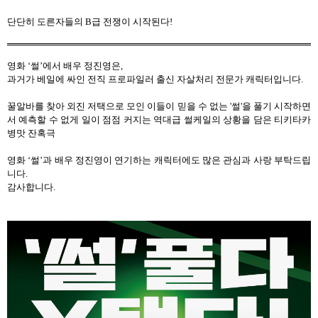
단단히 도른자들의
B
급 전쟁이 시작된다
!
영화
‘
썰
’
에서 배우 정진영은
,
과거가 베일에 싸인 전직 프로파일러 출신 자살처리 전문가 캐릭터입니다
.
꿀알바를 찾아 외진 저택으로 모인 이들이 믿을 수 없는
'
썰
'
을 풀기 시작하면
서 예측할 수 없게 일이 점점 커지는 역대급 썰케일의 상황을 담은 티키타카
병맛 잔혹극
영화
‘
썰
’
과 배우 정진영이 연기하는 캐릭터에도 많은 관심과 사랑 부탁드립
니다
.
감사합니다
.