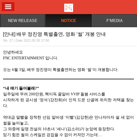
ALL MENU
NEW RELEASE
NOTICE
F'MEDIA
[안내] 배우 정진영 특별출연, 영화 ‘썰’ 개봉 안내
No. 27 | Date 2021.05.26 17:00
안녕하세요
FNC ENTERTAINMENT
입니다
.
오는
6
월
3
일
,
배우 정진영이 특별출연하는 영화
‘
썰
’
이 개봉합니다
.
“내 얘기 들어볼래
?”
일주일에 무려
200
만원
,
핵이득 꿀알바
VVIP
돌봄 서비스를
시작하게 된 공시생
‘
정석
’(
강찬희
)
이 인적 드문 산골에 위치한 저택을 찾는
다
.
역대급 말빨을 장착한 선임 알바생
‘
이빨
’(
김강현
)
은 만나자마자 쉴 새 없이
썰을 늘어놓고
,
그 와중에 일명 전설의
10
초녀
‘
세나
’(
김소라
)
가 눈앞에 등장한다
.
믿기 힘든 썰의 스케일은 걷잡을 수 없이 커져만 가는데
…