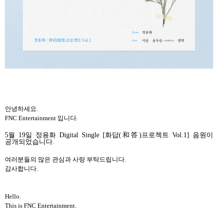
안녕하세요
.
FNC Entertainment
입니다
.
5
월
19
일
정용화
Digital Single [
화답
(
和答
)
프로젝트
Vol.1]
음원이
공개되었습니다
.
여러분들의
많은
관심과
사랑
부탁드립니다
.
감사합니다
.
Hello.
This is FNC Entertainment.