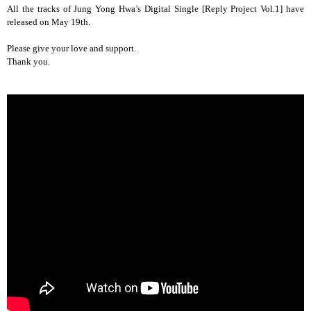
All the tracks of Jung Yong Hwa’s Digital Single [Reply Project Vol.1] have
released on May 19th.
Please give your love and support.
Thank you.