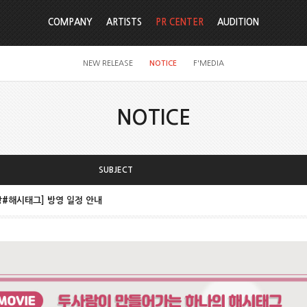
COMPANY
ARTISTS
PR CENTER
AUDITION
NEW RELEASE
NOTICE
F'MEDIA
NOTICE
SUBJECT
사랑#해시태그] 방영 일정 안내