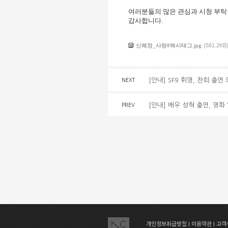
여러분들의
많은
관심과
시청
부탁
감사합니다
.
신혜정_사랑#해시태그.jpg
(561.2KB
[안내] SF9 휘영, 찬희 출
NEXT
[안내] 배우 성혁 출연, 영화
PREV
개인정보취급방침
|
이용약관
|
고객센