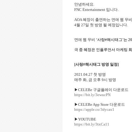
안녕하세요
.
FNC Entertainment
입니다
.
AOA
혜정이
출연하는
연애 웹 무
4
월
27
일
첫
방영 될
예정입니다
.
연애 웹 무비
‘
사랑
#
해시태그
’
는
20
극 중 혜정은 인플루언서 마케팅 
[
사랑
#
해시태그
방영
일정
]
2021.04.27
첫
방영
매주 화
,
금 오후
9
시 방영
▶
CELEBe
구글플레이 다운로드
https://bit.ly/3ewucPN
▶
CELEBe App Store
다운로드
https://apple.co/3dycax1
▶
YOUTUBE
https://bit.ly/3txCa11