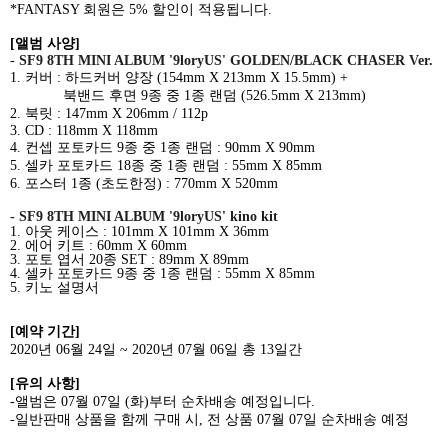
*FANTASY
회원은
5%
할인이 적용됩니다
.
[
앨범 사양
]
-
SF9 8TH MINI ALBUM '9loryUS' GOLDEN/BLACK CHASER Ver.
1.
커버
:
하드커버 양장
(154mm X 213mm X 15.5mm) +
북밴드 후면
9
종 중
1
종 랜덤
(526.5mm X 213mm)
2.
북릿
: 147mm X 206mm / 112p
3. CD : 118mm X 118mm
4.
컨셉 포토카드
9
종 중
1
종 랜덤
: 90mm X 90mm
5.
셀카 포토카드
18
종 중
1
종 랜덤
: 55mm X 85mm
6.
포스터
1
종
(
초도한정
) : 770mm X 520mm
- SF9 8TH MINI ALBUM '9loryUS' kino kit
1.
아웃 케이스
: 101mm X 101mm X 36mm
2.
에어 키트
: 60mm X 60mm
3.
포토 엽서
20
종
SET : 89mm X 89mm
4.
셀카 포토카드
9
종 중
1
종 랜덤
: 55mm X 85mm
5.
키노 설명서
[
예약 기간
]
2020
년
06
월
24
일
~ 2020
년
07
월
06
일 총
13
일간
[
유의 사항
]
-
앨범은
07
월
07
일
(
화
)
부터 순차배송 예정입니다
.
-
일반판매 상품을 함께 구매 시
,
전 상품
07
월
07
일 순차배송 예정