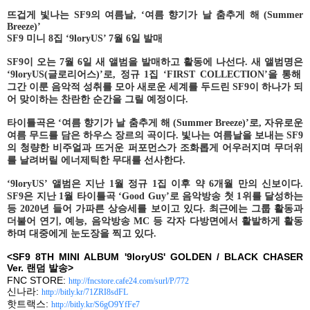
뜨겁게 빛나는
SF9
의 여름날
, ‘
여름 향기가 날 춤추게 해
(Summer
Breeze)’
SF9
미니
8
집
‘9loryUS’ 7
월
6
일 발매
SF9
이 오는
7
월
6
일 새 앨범을 발매하고 활동에 나선다
.
새 앨범명은
‘9loryUS(
글로리어스
)’
로
,
정규
1
집
‘FIRST COLLECTION’
을 통해
그간 이룬 음악적 성취를 모아 새로운 세계를 두드린
SF9
이 하나가 되
어 맞이하는 찬란한 순간을 그릴 예정이다
.
타이틀곡은
‘
여름 향기가 날 춤추게 해
(Summer Breeze)’
로
,
자유로운
여름 무드를 담은 하우스 장르의 곡이다
.
빛나는 여름날을 보내는
SF9
의 청량한 비주얼과 뜨거운 퍼포먼스가 조화롭게 어우러지며 무더위
를 날려버릴 에너제틱한 무대를 선사한다
.
‘
9loryUS’
앨범은 지난
1
월 정규
1
집 이후 약
6
개월 만의 신보이다
.
SF9
은 지난
1
월 타이틀곡
‘Good Guy’
로 음악방송 첫
1
위를 달성하는
등
2020
년 들어 가파른 상승세를 보이고 있다
.
최근에는 그룹 활동과
더불어 연기
,
예능
,
음악방송
MC
등 각자 다방면에서 활발하게 활동
하며 대중에게 눈도장을 찍고 있다
.
<SF9 8TH MINI ALBUM '9loryUS' GOLDEN / BLACK CHASER
Ver.
랜덤 발송
>
FNC STORE:
http://fncstore.cafe24.com/surl/P/772
신나라
:
http://bitly.kr/71ZRI8sdFL
핫트랙스
:
http://bitly.kr/S6gO9YfFe7