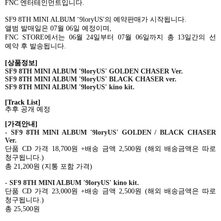
FNC
엔터테인먼트입니다
.
SF9 8TH MINI ALBUM ‘9loryUS'
의 예약판매가 시작됩니다
.
앨범 발매일은
07
월
06
일 예정이며
,
FNC STORE
에서는
06
월
24
일부터
07
월 0
6
일까지 총
13
일간의 선
예약 후 발송됩니다
.
[
상품정보
]
SF9 8TH MINI ALBUM '9loryUS' GOLDEN CHASER Ver.
SF9 8TH MINI ALBUM '9loryUS' BLACK CHASER ver.
SF9 8TH MINI ALBUM '9loryUS' kino kit.
[Track List]
추후 공개 예정
[
가격안내
]
- SF9 8TH MINI ALBUM '9loryUS' GOLDEN / BLACK CHASER
Ver.
단품
CD
가격
18,700
원
+
배송 금액
2,500
원
(
해외 배송금액은 따로
청구됩니다
.)
총
21,200
원
(
지통 포함 가격
)
- SF9 8TH MINI ALBUM '9loryUS' kino kit.
단품
CD
가격
23,000
원
+
배송 금액
2,500
원
(
해외 배송금액은 따로
청구됩니다
.)
총
25,500
원