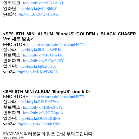
인터파크
:
http://bitly.kr/U9BNiwEIxT
알라딘
:
http://bitly.kr/jwQ0Bld8jF
yes24:
http://bitly.kr/2k4QwBLXec
<SF9 8TH MINI ALBUM '9loryUS' GOLDEN / BLACK CHASER
Ver.
세트 발송
>
FNC STORE:
http://fncstore.cafe24.com/surl/P/772
신나라
:
http://bitly.kr/8DOnbZWB16
핫트랙스
:
http://bitly.kr/NTqXPnrTTc
인터파크
:
http://bitly.kr/y3LCqx3id0Y
알라딘
:
http://bitly.kr/6j0uDqvfbb
yes24:
http://bitly.kr/l1KWfY6zER
<SF9 8TH MINI ALBUM '9loryUS' kino kit>
FNC STORE:
http://fncstore.cafe24.com/surl/P/773
신나라
:
http://bitly.kr/Z1BEs667wp
핫트랙스
:
http://bitly.kr/Hh8ynXf7P2
인터파크
:
http://bitly.kr/LlPGG3qauA
알라딘
:
http://bitly.kr/OO8ThJHlNA
yes24:
http://bitly.kr/mu9hV6RX9N
FANTASY
여러분들의 많은 관심 부탁드립니다
!
감사합니다
.