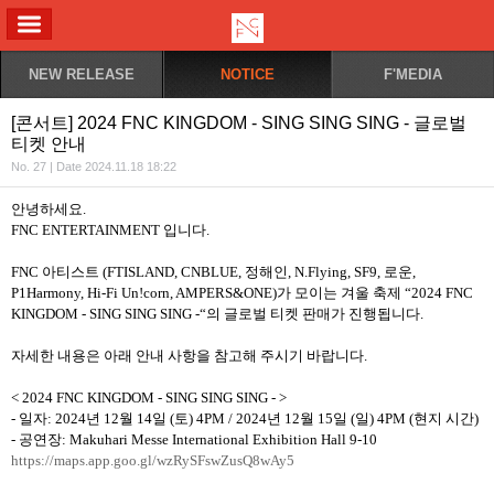
ALL MENU
NEW RELEASE
NOTICE
F'MEDIA
[콘서트] 2024 FNC KINGDOM - SING SING SING - 글로벌
티켓 안내
No. 27 | Date 2024.11.18 18:22
안녕하세요
.
FNC ENTERTAINMENT
입니다
.
FNC
아티스트
(FTISLAND, CNBLUE,
정해인
, N.Flying, SF9,
로운
,
P1Harmony, Hi-Fi Un!corn, AMPERS&ONE)
가 모이는 겨울 축제
“2024 FNC
KINGDOM - SING SING SING -“
의 글로벌 티켓 판매가 진행됩니다
.
자세한 내용은 아래 안내 사항을 참고해 주시기 바랍니다
.
< 2024 FNC KINGDOM - SING SING SING - >
-
일자
: 2024
년
12
월
14
일
(
토
) 4PM / 2024
년
12
월
15
일
(
일
)
4PM
(
현지 시간
)
-
공연장
:
Makuhari Messe International Exhibition Hall 9-10
https://maps.app.goo.gl/wzRySFswZusQ8wAy5