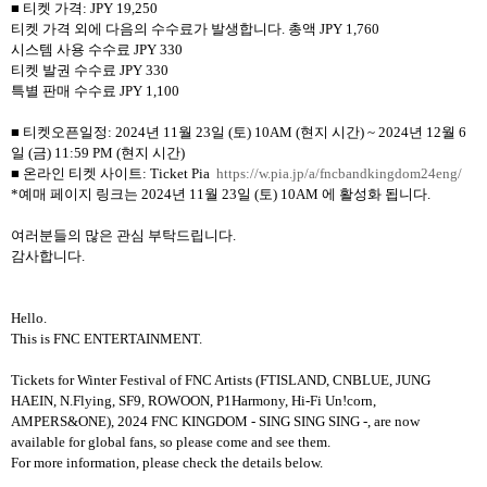
■
티켓 가격
: JPY 19,250
티켓 가격 외에 다음의 수수료가 발생합니다
.
총액
JPY 1,760
시스템 사용 수수료
JPY 330
티켓 발권 수수료
JPY 330
특별 판매 수수료
JPY 1,100
■
티켓오픈일정
: 2024
년
11
월
23
일
(
토
) 10AM (
현지 시간
) ~ 2024
년
12
월
6
일
(
금
) 11:59 PM
(
현지 시간
)
■
온라인 티켓 사이트
: Ticket Pia
https://w.pia.jp/a/fncbandkingdom24eng/
*
예매 페이지 링크는
2024
년
11
월
23
일
(
토
) 10AM
에 활성화 됩니다
.
여러분들의 많은 관심 부탁드립니다
.
감사합니다
.
Hello.
This is FNC ENTERTAINMENT.
Tickets for Winter Festival of FNC Artists
(FTISLAND, CNBLUE, JUNG
HAEIN, N.Flying, SF9, ROWOON, P1Harmony, Hi-Fi Un!corn,
AMPERS&ONE)
,
2024 FNC KINGDOM - SING SING SING -
, are now
available for global fans, so please come and see them.
For more information, please check the details below.