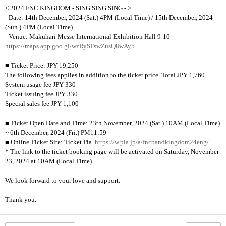
<
2024 FNC KINGDOM - SING SING SING -
>
- Date: 14th December, 2024 (Sat.) 4PM (Local Time) / 15th December, 2024
(Sun.) 4PM (Local Time)
- Venue: Makuhari Messe International Exhibition Hall 9-10
https://maps.app.goo.gl/wzRySFswZusQ8wAy5
■ Ticket Price: JPY 19,250
The following fees applies in addition to the ticket price. Total JPY
1,760
System usage fee JPY 330
Ticket issuing fee JPY 330
Special sales fee JPY 1,100
■ Ticket Open Date and Time: 23th November, 2024 (Sat.) 10AM (Local Time)
~ 6th December, 2024 (Fri.) PM11:59
■ Online Ticket Site: Ticket Pia
https://w.pia.jp/a/fncbandkingdom24eng/
* The link to the ticket booking page will be activated on Saturday, November
23, 2024 at 10AM (Local Time).
We look forward to your love and support.
Thank you.