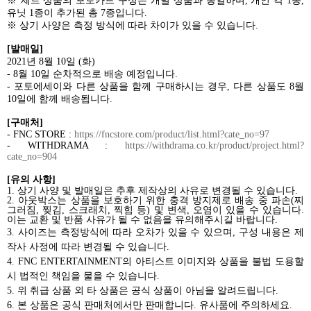
※ 세트 상품의 포토카드 구성은 개별 상품과 동일하며
,
개인 각
1
종
,
유닛
1
종이 추가된 총
7
종입니다
.
※
상기 사양은 측정 방식에 따라 차이가 있을 수 있습니다
.
[
발매일
]
2021
년
8
월
10
일
(
화
)
- 8
월
10
일 순차적으로 배송 예정입니다
.
-
포토에세이와 다른 상품을 함께 구매하시는 경우
,
다른 상품도
8
월
10
일에 함께 배송됩니다
.
[
구매처
]
- FNC STORE :
https://fncstore.com/product/list.html?cate_no=97
- WITHDRAMA :
https://withdrama.co.kr/product/project.html?
cate_no=904
[
유의 사항
]
1.
상기 사양 및 발매일은 추후 제작상의 사유로 변경될 수 있습니다
.
2.
아웃박스는 상품을 보호하기 위한 충격 방지제로 배송 중 파손
(
찌
그러짐
,
찢김
,
스크래치
,
찍힘 등
)
및 변색
,
오염이 있을 수 있습니다
.
이는 교환 및 반품 사유가 될 수 없음을 유의해주시길 바랍니다
.
3.
사이즈는 측정방식에 따라 오차가 있을 수 있으며
,
구성 내용은 제
작사 사정에 따라 변경될 수 있습니다
.
4. FNC ENTERTAINMENT
의 아티스트 이미지와 상품을 불법 도용할
시 법적인 책임을 물을 수 있습니다
.
5.
위 취급 상품 외 타 상품은 공식 상품이 아님을 알려드립니다
.
6.
본 상품은 공식 판매처에서만 판매합니다
.
유사품에 주의하세요
.