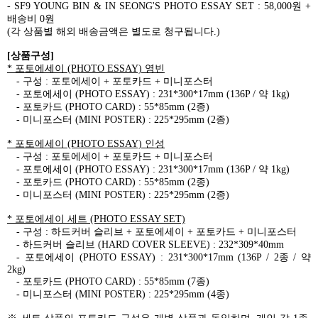
- SF9 YOUNG BIN & IN SEONG'S PHOTO ESSAY SET : 58,000
원
+
배송비
0
원
(
각 상품별 해외 배송금액은 별도로 청구됩니다
.)
[
상품구성
]
*
포토에세이
(PHOTO ESSAY)
영빈
-
구성
:
포토에세이
+
포토카드
+
미니포스터
-
포토에세이
(PHOTO ESSAY) : 231*300*17mm (136P /
약
1kg)
-
포토카드
(PHOTO CARD) : 55*85mm (2
종
)
-
미니포스터
(MINI POSTER) : 225*295mm (2
종
)
*
포토에세이
(PHOTO ESSAY)
인성
-
구성
:
포토에세이
+
포토카드
+
미니포스터
-
포토에세이
(PHOTO ESSAY) : 231*300*17mm (136P /
약
1kg)
-
포토카드
(PHOTO CARD) : 55*85mm (2
종
)
-
미니포스터
(MINI POSTER) : 225*295mm (2
종
)
*
포토에세이 세트
(PHOTO ESSAY SET)
-
구성
:
하드커버 슬리브
+
포토에세이
+
포토카드
+
미니포스터
-
하드커버 슬리브
(HARD COVER SLEEVE) : 232*309*40mm
-
포토에세이
(PHOTO ESSAY) : 231*300*17mm (136P / 2
종
/
약
2kg)
-
포토카드
(PHOTO CARD) : 55*85mm (7
종
)
-
미니포스터
(MINI POSTER) : 225*295mm (4
종
)