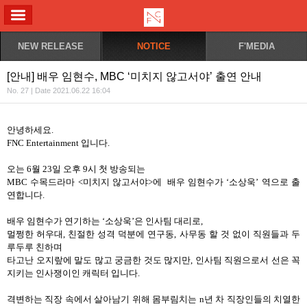
ALL MENU
NEW RELEASE
NOTICE
F'MEDIA
[안내] 배우 임현수, MBC ‘미치지 않고서야’ 출연 안내
No. 27 | Date 2021.06.22 16:04
안녕하세요
.
FNC Entertainment
입니다
.
오는
6
월
23
일 오후
9
시 첫 방송되는
MBC
수목드라마
<
미치지 않고서야
>
에 배우 임현수가
‘
소상욱
’
역으로 출
연합니다
.
배우 임현수가 연기하는
‘
소상욱
’
은 인사팀 대리로
,
멀쩡한 허우대
,
친절한 성격 덕분에 연구동
,
사무동 할 것 없이 직원들과 두
루두루 친하며
타고난 오지랖에 말도 많고 궁금한 것도 많지만
,
인사팀 직원으로서 선은 꼭
지키는 인사쟁이인 캐릭터 입니다
.
격변하는 직장 속에서 살아남기 위해 몸부림치는
n
년 차 직장인들의 치열한