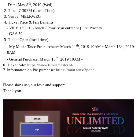
th
1. Date: May 8
, 2019 (Wed)
2. Time: 7:30PM (Local Time)
3. Venue: MELKWEG
4. Ticket Price & Fan Benefits
- VIP
€ 150
: Hi-Touch / Priority in entrance (First Priority)
- GA
€ 50
5. Ticket Open
(local time)
th
th
- My Music Taste Pre-purchase: March 11
, 2019 10AM ~ March 13
, 2019
9AM
th
- General Purchase: March 13
, 2019 10AM ~
6. Ticket Site:
https://www.ticketmaster.nl/
7. Information on Pre-purchase:
https://mmt.fans/3poh/
Please show us your love and support.
Thank you.