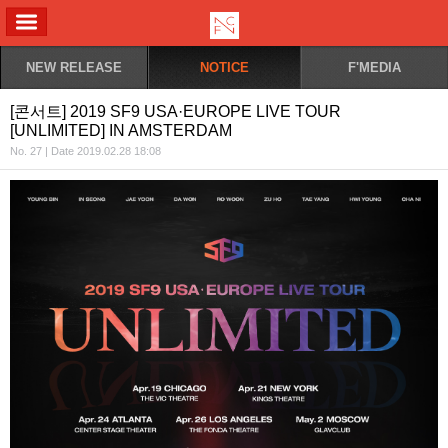
ALL MENU
NEW RELEASE
NOTICE
F'MEDIA
[콘서트] 2019 SF9 USA·EUROPE LIVE TOUR
[UNLIMITED] IN AMSTERDAM
No. 27 | Date 2019.02.28 18:08