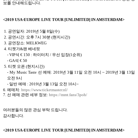
보를 안내해드립니다
.
<2019 USA
·
EUROPE LIVE TOUR [UNLIMITED] IN AMSTERDAM>
1.
공연일자
: 2019
년
5
월
8
일
(
수
)
2.
공연시간
:
오후
7
시
30
분
(
현지시간
)
3.
공연장소
: MELKWEG
4.
티켓가
&
팬 베네핏
- VIP
석
€ 150
:
하이터치
/
우선 입장
(1
순위
)
- GA
석
€ 50
5.
티켓 오픈
(현지시간)
- My Music Taste
선 예매
: 2019
년
3
월
11
일 오전
10
시
~ 2019
년
3
월
13
일
오전
9
시
-
일반 예매
: 2019
년
3
월
13
일 오전
10
시
~
6.
예매처
:
https://www.ticketmaster.nl/
7.
선 예매 관련 세부 정보
:
https://mmt.fans/3poh/
여러분들의 많은 관심 부탁 드립니다
.
감사합니다
.
<2019 USA
·
EUROPE LIVE TOUR [UNLIMITED] IN AMSTERDAM>