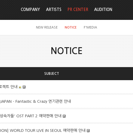
COMPANY
ARTISTS
PR CENTER
AUDITION
NEW RELEASE
NOTICE
F'MEDIA
NOTICE
SUBJECT
프로젝트 안내
JAPAN - Fantastic & Crazy 연기관련 안내
'상속자들' OST PART 2 예약판매 안내
MOON] WORLD TOUR LIVE IN SEOUL 예약판매 안내