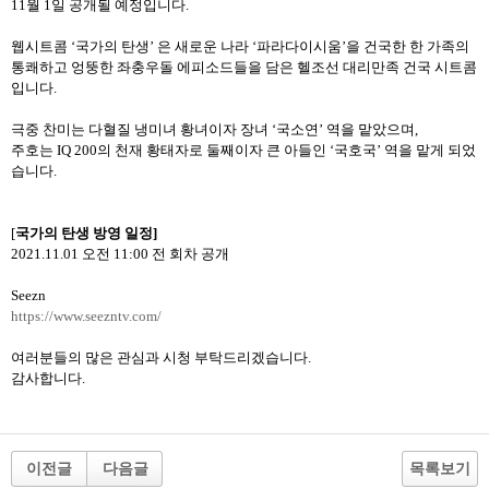
11
월
1
일
공개될
예정입니다
.
웹시트콤
‘
국가의
탄생
’
은
새로운
나라
‘
파라다이시움
’
을
건국한
한
가족의
통쾌하고
엉뚱한
좌충우돌
에피소드들을
담은
헬조선
대리만족
건국
시트콤
입니다
.
극중
찬미는
다혈질
냉미녀
황녀이자
장녀
‘국
소연
’
역을
맡았으며
,
주호는
IQ 200
의
천재
황태자로
둘째이자
큰
아들인
‘국
호국
’
역을
맡게
되었
습니다
.
[
국가의
탄생
방영
일정
]
2021.11.01
오전
11:00
전
회차
공개
Seezn
https://www.seezntv.com/
여러분들의
많은
관심과
시청
부탁드리겠습니다
.
감사합니다
.
이전글
다음글
목록보기