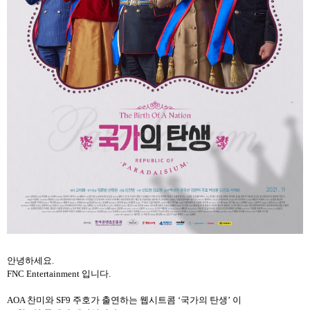
안녕하세요
.
FNC Entertainment
입니다
.
AOA
찬미와
SF9
주호가
출연하는
웹시트콤
‘
국가의
탄생
’
이