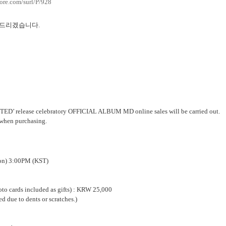
tore.com/surl/P/928
탁드리겠습니다
.
release celebratory OFFICIAL ALBUM MD online sales will be carried out.
 when purchasing.
on) 3:00PM (KST)
to cards included as gifts) : KRW 25,000
d due to dents or scratches.)