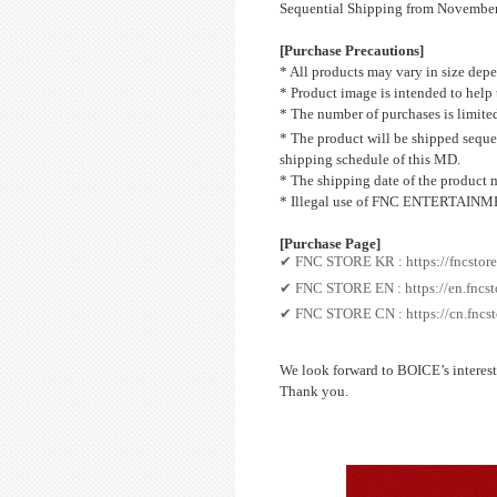
Sequential Shipping from Novembe
[Purchase Precautions]
* All products may vary in size dep
* Product image is intended to help 
* The number of purchases is limited
* The product will be shipped sequ
shipping schedule of this MD.
* The shipping date of the product 
* Illegal use of FNC ENTERTAINMENT
[Purchase Page]
✔
FNC STORE KR :
https://fncstor
✔
FNC STORE EN :
https://en.fncs
✔
FNC STORE CN :
https://cn.fncs
We look forward to BOICE’s interest
Thank you.