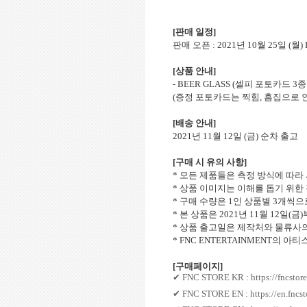
[
판매 일정
]
판매 오픈
: 2021
년
10
월
25
일
(
월
)
[
상품 안내
]
- BEER GLASS (
셀피 포토카드
3
종
(
증정 포토카드는 찍힘
,
흠집으로 
[
배송 안내
]
2021
년
11
월
12
일
(
금
)
순차 출고
[
구매 시 유의 사항
]
*
모든 제품들은 측정 방식에 따라
*
상품 이미지는 이해를 돕기 위한
*
구매 수량은
1
인 상품별
3
개씩으
*
본 상품은
2021
년
11
월
12
일
(
금
)
*
상품 출고일은 제작처와 물류사의
* FNC ENTERTAINMENT
의 아티
[
구매페이지
]
✔
FNC STORE KR :
https://fncstor
✔
FNC STORE EN :
https://en.fncs