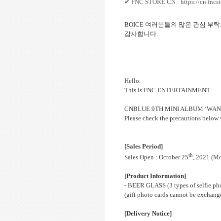
✔
FNC STORE CN :
https://cn.fncs
BOICE
여러분들의 많은 관심 부
감사합니다
.
Hello.
This is FNC
ENTERTAINMENT
.
CNBLUE 9TH MINI ALBUM ‘WANTED’ 
Please check the precautions below
[Sales Period]
th
Sales Open : October 25
, 2021 (M
[Product Information]
- BEER GLASS (3 types of selfie pho
(gift photo cards cannot be exchange
[Delivery Notice]