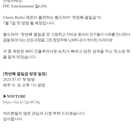
안녕하세요
.
FNC Entertainment
입니다
.
Cherry Bullet
채린이 출연하는 웹드라마
‘첫번째 열일곱’이
7
월
7
일 첫 방영 될 예정입니다
.
웹드라마
‘첫번째 열일곱’은
고등학교 커버송 동아리 친구들이 서로를 만나면서
꿈을 찾게 되는 성장 과정을 그린 청정무해 노
MSG
순수 하이틴 드라마로
극 중 채린은
뷰티 인플루언서로 눈치가 빠르고 당찬 성격을 지닌 천소망
역
을 맡게 되었습니다
.
[
첫번째 열일곱
방영
일정
]
2021.07.07
첫 방영
매주 수
,
토 오후
7
시 방영
▶
YOUTUBE
https://bit.ly/3gv8CNq
여러분들의 많은 관심과 시청 부탁 드리겠습니다
.
감사합니다
.