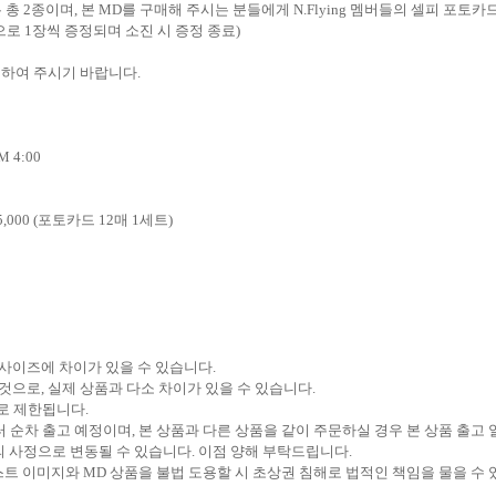
 총
2
종이며
,
본
MD
를 구매해 주시는 분들에게
N.Flying
멤버들의 셀피 포토카
으로
1
장씩 증정되며 소진 시 증정 종료
)
인하여 주시기 바랍니다
.
PM 4:00
,000 (
포토카드
12
매
1
세트
)
 사이즈에 차이가 있을 수 있습니다
.
 것으로
,
실제 상품과 다소 차이가 있을 수 있습니다
.
로 제한됩니다
.
터 순차 출고 예정이며
,
본 상품과 다른 상품을 같이 주문하실 경우 본 상품 출고
 사정으로 변동될 수 있습니다
.
이점 양해 부탁드립니다
.
스트 이미지와
MD
상품을 불법 도용할 시 초상권 침해로 법적인 책임을 물을 수