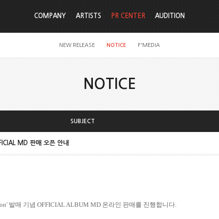
COMPANY
ARTISTS
PR CENTER
AUDITION
NEW RELEASE
NOTICE
F'MEDIA
NOTICE
SUBJECT
OFFICIAL MD 판매 오픈 안내
oon'
발매 기념
OFFICIAL ALBUM MD
온라인 판매를 진행합니다
.