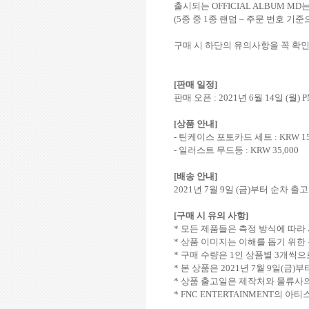
출시되는
OFFICIAL ALBUM MD
는
(5
종 중
1
종 랜덤
–
주문 번호 기준
구매 시 하단의 유의사항을 꼭 확
[
판매 일정
]
판매 오픈
: 2021
년
6
월
14
일
(
월
) 
[
상품 안내
]
-
틴케이스 포토카드 세트
: KRW 15
-
일러스트 무드등
: KRW 35,000
[
배송 안내
]
2021
년
7
월
9
일
(
금
)
부터 순차 출고
[
구매 시 유의 사항
]
*
모든 제품들은 측정 방식에 따라
*
상품 이미지는 이해를 돕기 위한
*
구매 수량은
1
인 상품별
3
개씩으
*
본 상품은
2021
년
7
월
9
일
(
금
)
부
*
상품 출고일은 제작처와 물류사의
* FNC ENTERTAINMENT
의 아티