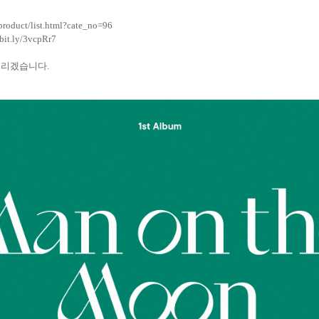
/product/list.html?cate_no=96
/bit.ly/3vcpRr7
드리겠습니다
.