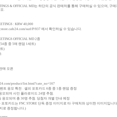
ETINGS
& OFFICIAL MD
는 하단의 공식 판매처를 통해 구매하실 수 있으며
,
구매
세요
.
REETINGS
: KRW 40,000
ncstore.cafe24.com/surl/P/937
에서 확인하실 수 있습니다
.
EETINGS
OFFICIAL MD 2
종
(54
종 중
5
매 랜덤
1
세트
)
트
)
다
.
판매 오픈
fe24.com/product/list.html?cate_no=167
벤트 응모 특전
:
셀피 포토카드
6
종 중
1
종 랜덤 증정
 응모되며 사인 폴라로이드
24
명 추첨
.
동 응모되며 총
30
명 추첨
.
당첨자 개별 안내 예정
와 포토카드는
FNC STORE
단독 증정 이미지로 타 구매처와 상이한 이미지입니
미지로 증정됩니다
.)