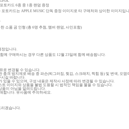
lbGPDL
 포토카드
6
종 중
1
종 랜덤 증정
와 포토카드는
APPLE MUSIC
단독 증정 이미지로 타 구매처와 상이한 이미지입
P
한 소품 곰 인형
(
총
6
명 추첨
,
멤버 랜덤
,
사인포함
)
예정입니다
.
 함께 구매하시는 경우 다른 상품도
12
월
23
일에 함께 배송됩니다
.
유로 변경될 수 있습니다
.
 충격 방지제로 배송 중 파손
(
찌그러짐
,
찢김
,
스크래치
,
찍힘 등
)
및 변색
,
오염이
 주시길 바랍니다
.
 있을 수 있으며
,
구성 내용은 제작사 사정에 따라 변경될 수 있습니다
.
스트 이미지와 상품을 불법 도용할 시 법적인 책임을 물을 수 있습니다
.
식 상품이 아님을 알려드립니다
.
판매합니다
.
유사품에 주의하세요
.
드리겠습니다
.