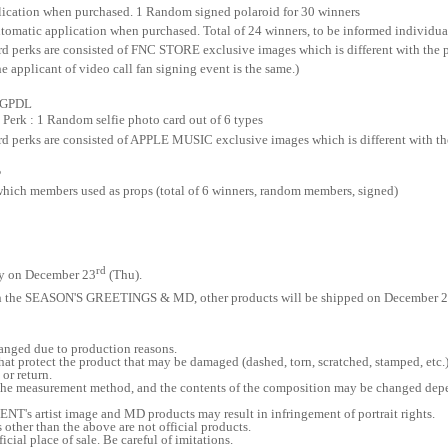
plication when purchased. 1 Random signed polaroid for 30 winners
tomatic application when purchased. Total of 24 winners, to be informed individua
d perks are consisted of FNC STORE exclusive images which is different with the pe
he applicant of video call fan signing event is the same.)
lbGPDL
rk : 1 Random selfie photo card out of 6 types
rd perks are consisted of APPLE MUSIC exclusive images which is different with the 
P
 which members used as props (total of 6 winners, random members, signed)
rd
ly on December 23
(Thu).
with the SEASON'S GREETINGS & MD, other products will be shipped on December 
anged due to production reasons.
hat protect the product that may be damaged (dashed, torn, scratched, stamped, etc.)
or return.
the measurement method, and the contents of the composition may be changed depe
's artist image and MD products may result in infringement of portrait rights.
 other than the above are not official products.
ficial place of sale. Be careful of imitations.