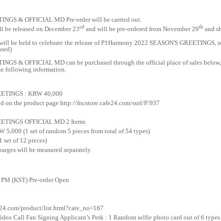
ETINGS
& OFFICIAL MD
Pre-order will be carried out.
rd
th
l be released on December 23
and will be pre-ordered from November 29
and sh
t will be held to celebrate the release of P1Harmony 2022 SEASON'S GREETINGS, so 
ased)
ETINGS
& OFFICIAL MD
can be purchased through the official place of sales below
the following information.
EETINGS
: KRW 40,000
und on the product page
http://fncstore.cafe24.com/surl/P/937
ETINGS OFFICIAL MD 2 Items
00 (1 set of random 5 pieces from total of 54 types)
et of 12 pieces)
arges will be measured separately.
 PM (KST) Pre-order Open
fe24.com/product/list.html?cate_no=167
o Call Fan Signing Applicant’s Perk : 1 Random selfie photo card out of 6 types