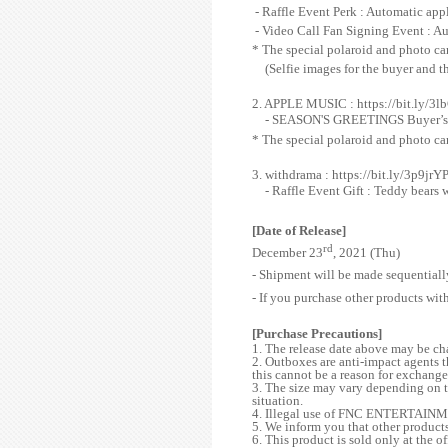
- Raffle Event Perk : Automatic ap
- Video Call Fan Signing Event : Au
* The special polaroid and photo car
(Selfie images for the buyer and t
2.
APPLE MUSIC :
https://bit.ly/3
- SEASON'S GREETINGS Buyer’s Pe
* The special polaroid and photo ca
3.
withdrama :
https://bit.ly/3p9jrY
- Raffle Event Gift : Teddy bears
[Date of Release]
rd
December 23
, 2021 (Thu)
- Shipment will be made sequential
- If you purchase other products 
[Purchase Precautions]
1. The release date above may be ch
2. Outboxes are anti-impact agents t
this cannot be a reason for exchange 
3. The size may vary depending on 
situation.
4. Illegal use of FNC ENTERTAINMENT
5. We inform you that other products
6. This product is sold only at the of