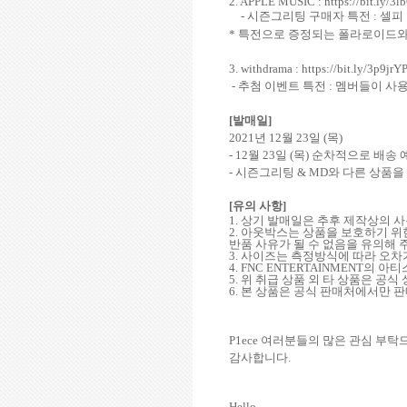
2.
APPLE MUSIC :
https://bit.ly/3
-
시즌그리팅 구매자 특전
:
셀피
*
특전으로 증정되는 폴라로이드
3. withdrama :
https://bit.ly/3p9jrY
-
추첨 이벤트 특전
:
멤버들이 사용
[
발매일
]
2021
년
12
월
23
일
(
목
)
- 12
월
23
일
(
목
)
순차적으로 배송 
-
시즌그리팅
& MD
와 다른 상품을
[
유의 사항
]
1.
상기 발매일은 추후 제작상의 사
2.
아웃박스는 상품을 보호하기 위한
반품 사유가 될 수 없음을 유의해
3.
사이즈는 측정방식에 따라 오차가
4. FNC ENTERTAINMENT
의 아티
5.
위 취급 상품 외 타 상품은 공
6.
본 상품은 공식 판매처에서만 
P1ece
여러분들의 많은 관심 부탁
감사합니다
.
Hello