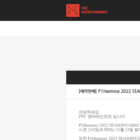
[예약판매] P1Harmony 2022 SE
안녕하세요
.
FNC
엔터테인먼트 입니다
.
P1Harmony 2022 SEASON'S GREE
시즌그리팅과
MD
는
12
월
23
일 발
또한
P1Harmony 2022 SEASON'S