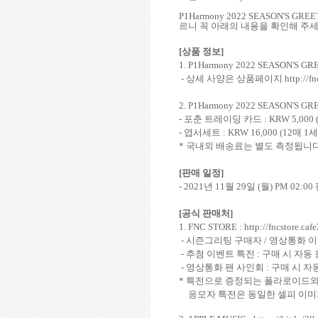
P1Harmony 2022 SEASON'S GRE
르니 꼭 아래의 내용을 확인해 주
[
상품 정보
]
1.
P1Harmony 2022 SEASON'S G
-
상세 사양은 상품페이지
http://f
2.
P1Harmony 2022 SEASON'S GR
-
포춘 트레이딩 카드
: KRW 5,000 
-
엽서세트
: KRW 16,000 (12
매
1
세
*
국내외 배송료는 별도 측정됩니
[
판매 일정
]
- 2021
년
11
월
29
일
(
월
) PM 02:00
[
공식 판매처
]
1. FNC STORE :
http://fncstore.ca
-
시즌그리팅 구매자
/
영상통화 이
-
추첨 이벤트 특전
:
구매 시 자동
-
영상통화 팬 사인회
:
구매 시 자
*
특전으로 증정되는 폴라로이드
응모자 특전은 동일한 셀피 이