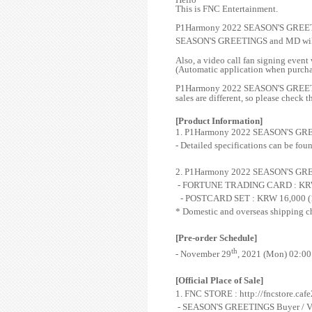
This is FNC Entertainment.
P1Harmony 2022 SEASON'S GRE
SEASON'S GREETINGS
and MD wil
Also, a video call fan signing even
(Automatic application when purch
P1Harmony 2022 SEASON'S GRE
sales are different, so please check 
[Product Information]
1.
P1Harmony 2022 SEASON'S GR
- Detailed specifications can be fo
2.
P1Harmony
2022 SEASON'S GRE
- FORTUNE TRADING CARD : KRW 5,0
- POSTCARD SET : KRW 16,000 (1 s
* Domestic and overseas shipping ch
[Pre-order Schedule]
th
- November 29
, 2021 (Mon) 02:00
[Official Place of Sale]
1. FNC STORE :
http://fncstore.ca
- SEASON'S GREETINGS Buyer / Vide