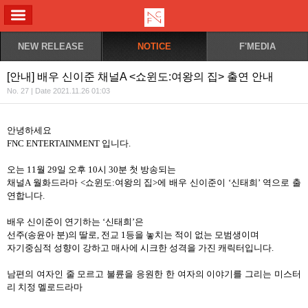
ALL MENU
NEW RELEASE
NOTICE
F'MEDIA
[안내] 배우 신이준 채널A <쇼윈도:여왕의 집> 출연 안내
No. 27 | Date 2021.11.26 01:03
안녕하세요
FNC ENTERTAINMENT
입니다
.
오는
11
월
29
일 오후
10
시
30
분 첫 방송되는
채널
A
월화드라마
<
쇼윈도
:
여왕의 집
>
에 배우 신이준이
‘
신태희
’
역으로 출
연합니다
.
배우 신이준이 연기하는
‘
신태희
’
은
선주
(
송윤아 분
)
의 딸로
,
전교
1
등을 놓치는 적이 없는 모범생이며
자기중심적 성향이 강하고 매사에 시크한 성격을 가진 캐릭터입니다
.
남편의 여자인 줄 모르고 불륜을 응원한 한 여자의 이야기를 그리는 미스터
리 치정 멜로드라마