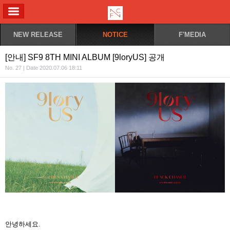
ALL MENU
NEW RELEASE
NOTICE
F'MEDIA
[안내] SF9 8TH MINI ALBUM [9loryUS] 공개
No. 27 | Date 2020.07.06 18:11
안녕하세요.