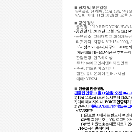
◼
공지 및 오픈일정
※팬클럽 선 예매
: 11
월
13
일
(
수
)
※일반 예매
: 11
월
18
일
(
월
)
오후
8
◼
공연 정보
-
공연명
: 2019 JUNG YONG HWA LI
-
공연일시
: 2019
년
12
월
7
일
(
토
) 6
-
공연장소
:
고려대학교 화정체육
-
티켓가격
:
지정석
VIP 154,000
원
√
지정석
VIP
는 나
,
다구역
1~100
번까
제공해드리는
MD
상품은 추후 공지
-
관람연령
:
만
7
세 이상
-
주최
:
㈜에프엔씨엔터테인먼트
-
주관
:
㈜드림어스컴퍼니
-
협찬
:
유니온페이 인터내셔날
-
예매
: YES24
◼
팬클럽 인증 방법
팬클럽 인증
: 11
월
11
일
(
월
)
오전
10
시
-
1) 11
월
11
일
(
월
)
오전
10
시부터
YES24
2)
예매 페이지의 내
‘
BOICE
인증하기
’
3)
인증 시
이름
/FANSHIP
넘버
(
또는 
√ FANSHIP
(1)
글로벌 예매자는 반드시 여권 
(2)V
앱 회원번호는
V
앱 로그인
> M
(3)V
앱 회원번호는 대문자로 기입
√ FNC
공식 홈페이지