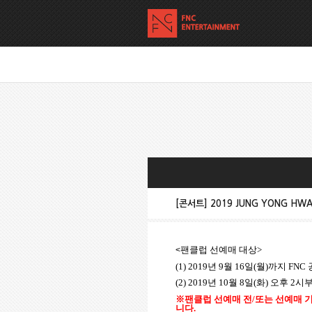
[콘서트] 2019 JUNG YONG HWA L
팬클럽 선예매 대상
>
<
(1) 2019
년
9
월
16
일
(
월
)
까지
FNC
(2) 2019
년
10
월
8
일
(
화
)
오후
2
시
※팬클럽 선예매 전
/
또는 선예매 
니다
.