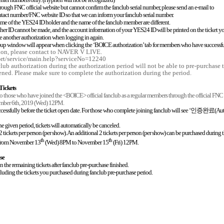
rough FNC official website but cannot confirm the fanclub serial number, please send an e-mail to
ct number/FNC website ID so that we can inform your fanclub serial number.
ame of the YES24 ID holder and the name of the fanclub member are different.
her ID cannot be made, and the account information of your YES24 ID will be printed on the ticket y
e another authorization when logging in again.
p-up window will appear when clicking the ‘BOICE authorization’ tab for members who have successful
tion, please contact to NAVER V LIVE.
ort/service/main.help?serviceNo=12240
ub authorization during the authorization period will not be able to pre-purchase t
ened. Please make sure to complete the authorization during the period.
Tickets
e to those who have joined the <BOICE> official fanclub as a regular members through the official F
mber 6th, 2019 (Wed) 12PM.
ccessfully before the ticket open date. For those who complete joining fanclub will see ‘
인증완료
(Aut
the given period, tickets will automatically be canceled.
 2 tickets per person (per show). An additional 2 tickets per person (per show) can be purchased during 
th
th
e from November 13
(Wed) 8PM to November 15
(Fri) 12PM.
se
on the remaining tickets after fanclub pre-purchase finished.
cluding the tickets you purchased during fanclub pre-purchase period.