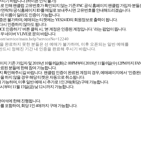
 주시기 바랍니다
. (
하이픈 인식 불가
)
로 인해 팬클럽 고유번호가 확인되지 않는 기존
FNC
공식 홈페이지 팬클럽 가입자 분들
/
연락처
/
공식홈페이지
ID
를 메일로 보내주시면 고유번호를 안내해드리겠습니다
.
자의 이름이 달라도 인증이 가능합니다
.
인증은 불가하며
,
예매되는 티켓에는
YES24 ID
의 회원정보로 출력이 됩니다
.
 다시 인증하지 않아도 됩니다
.
ICE
인증하기
’
버튼 클릭 시
, ‘
본 계정은 인증된 계정입니다
.’
라는 팝업이 뜹니다
.
경우 네이버
V LIVE
로 문의 바랍니다
.
port/service/main.help?serviceNo=12240
을 완료하지 못한 분들은 선 예매가 불가하며
,
이후 오픈되는 일반 예매를
반드시 정해진 기간 내 인증을 완료해 주시기 바랍니다
.
이지 기존 가입자 및
2019
년
10
월
8
일
(
화
) 2: 00PM
부터
2019
년
11
월
6
일
(
수
) 12PM
까지
FAN
완료된 분들에 한해 참여 가능합니다
.
는지 확인해주시길 바랍니다
.
팬클럽 인증이 완료된 계정의 경우
,
예매페이지에서
‘
인증완
금을 하지 않을 경우 해당 티켓은 자동으로 취소됩니다
.
매 가능하며
,
이후 일반 예매 시 추가로
1
인
2
매
(
회당
)
구매 가능합니다
.
8
시부터
11
월
15
일
(
금
)
낮
12
시까지 가능합니다
.
 잔여석에 한해 진행됩니다
.
수를 포함하여
,
회당
1
인
4
매까지 구매 가능합니다
.