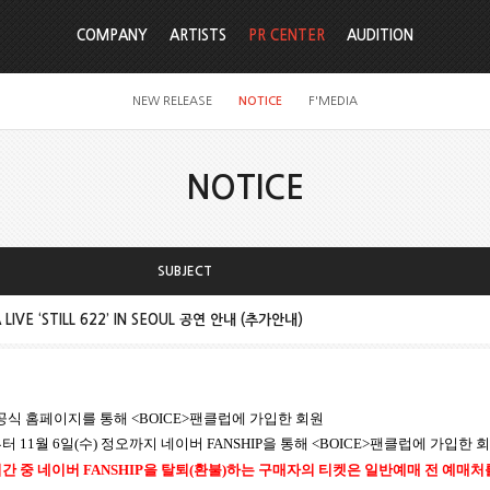
COMPANY
ARTISTS
PR CENTER
AUDITION
NEW RELEASE
NOTICE
F'MEDIA
NOTICE
SUBJECT
IVE ‘STILL 622’ IN SEOUL 공연 안내 (추가안내)
공식 홈페이지를 통해
<BOICE>
팬클럽에 가입한 회원
부터
11
월
6
일
(
수
)
정오까지 네이버
FANSHIP
을 통해
<BOICE>
팬클럽에 가입한 
기간 중 네이버
FANSHIP
을 탈퇴
(
환불
)
하는 구매자의 티켓은 일반예매 전 예매처