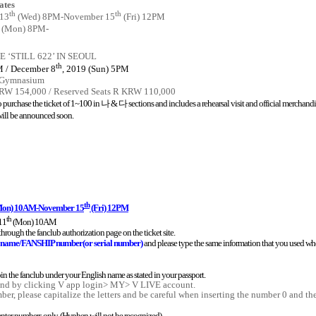
ates
th
th
 13
(Wed) 8PM-November 15
(Fri) 12PM
(Mon) 8PM-
E ‘STILL 622’ IN SEOUL
th
M / December 8
, 2019 (Sun) 5PM
g Gymnasium
 KRW 154,000 / Reserved Seats R KRW 110,000
 purchase the ticket of 1~100 in
나
&
다
sections and includes a rehearsal visit and official merchandi
will be announced soon.
th
on) 10AM-November 15
(Fri) 12PM
th
11
(Mon) 10AM
rough the fanclub authorization page on the ticket site.
name/FANSHIP number(or serial number)
and please type the same information that you used whe
join the fanclub under your English name as stated in your passport.
nd by clicking V app login> MY> V LIVE account.
r, please capitalize the letters and be careful when inserting the number 0 and the 
enter numbers only. (Hyphen will not be recognized)