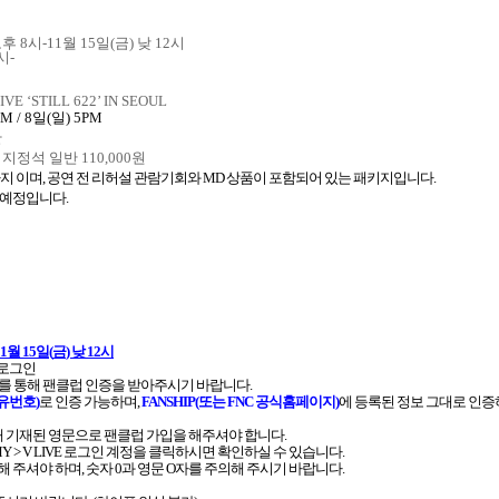
오후
8
시
-11
월
15
일
(
금
)
낮
12
시
시
-
VE ‘STILL 622’ IN SEOUL
PM / 8
일
(
일
) 5PM
관
/
지정석 일반
110,000
원
지 이며
,
공연 전 리허설 관람기회와
MD
상품이 포함되어 있는 패키지입니다
.
 예정입니다
.
11
월
15
일
(
금
)
낮
12
시
로그인
를 통해 팬클럽 인증을 받아주시기 바랍니다
.
고유번호
)
로 인증 가능하며
,
FANSHIP(
또는
FNC
공식홈페이지
)
에 등록된 정보 그대로 인
내 기재된 영문으로 팬클럽 가입을 해주셔야 합니다
.
Y > V LIVE
로그인 계정을 클릭하시면 확인하실 수 있습니다
.
해 주셔야 하며
,
숫자
0
과 영문
O
자를 주의해 주시기 바랍니다
.