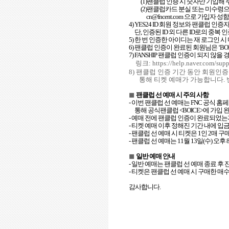
(1)
팬클럽 인증 시 숫자만 기입해
(2)
팬클럽카드 분실 또는 미수령으
cn@fncent.com
으로 가입자 성함
4) YES24 ID
회원 정보와 팬클럽 인증
단
,
인증된
ID
외 다른
ID
로의 중복 
5)
한 번 인증한 아이디는 재 로그인 시
6)
팬클럽 인증이 완료된 회원님은
‘BO
7) FANSHIP
팬클럽 인증이 되지 않을 
링크
:
https://help.naver.com/sup
8)
팬클럽 인증 기간 동안 회원인증
통해 티켓 예매가 가능합니다
.
◼
팬클럽 선 예매 시 주의 사항
-
이번 팬클럽 선 예매는
FNC
공식 홈페
통해 공식팬클럽
<BOICE>
에 가입 
-
예매 전에 팬클럽 인증이 완료되었
-
티켓 예매 이후 정해진 기간 내에 입
-
팬클럽 선 예매 시 티켓은
1
인
2
매 구
-
팬클럽 선 예매는
11
월
13
일
(
수
)
오후
◼
일반 예매 안내
-
일반 예매는 팬클럽 선 예매 종료 후
-
티켓은 팬클럽 선 예매 시 구매한 매
감사합니다
.