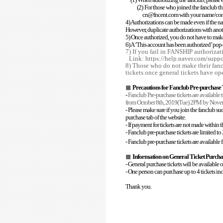
(2)
For those who joined the fanclub th
cn@fncent.com with your name/conta
4) Authorizations can be made even if the n
However, duplicate authorizations with anot
5) Once authorized, you do not have to mak
6) A ‘This account has been authorized’ po
7) If you fail in FANSHIP authoriza
Link:
https://help.naver.com/supp
8) Those who do not make their fancl
tickets once general tickets have op
◼
Precautions for Fanclub Pre-purchase 
-
Fanclub Pre-purchase tickets are availabl
from October 8th, 2019(Tue) 2PM by Nove
- Please make sure if you join the fanclub su
purchase tab of the website.
- If payment for tickets are not made within 
- Fanclub pre-purchase tickets are limited to
- Fanclub pre-purchase tickets are availabl
◼
Information on General Ticket Purcha
- General purchase tickets will be available 
- One person can purchase up to 4 tickets in
Thank you.