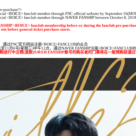
re-purchase?>
fficial <BOICE> fanclub member through FNC official website by September 16(MO
official <BOICE> fanclub member through NAVER FANSHIP between October 8, 201
SHIP <BOICE> fanclub membership before or during the fanclub pre-purchase
 site before general ticket purchase starts.
，通过
FNC
官方网站注册
<BOICE>FANCLUB
的
会员
点至
11
月
6
号
(
星期三
)
中午
12
点，通过
NAVER FANSHIP
注册
<BOICE>FANCLUB
购进行中注销
(
退款
)
NAVER FANSHIP
账号的购买者的门票将在一般预购前通过