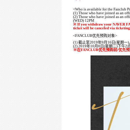
<Who is available for the Fanclub P
(1) Those who have joined as an o
(2) Those who have joined as an 
(WED) 12PM
※
If you withdraw your NAVER FAN
ticket will be canceled via ticketing
<
FANCLUB
优先预购对象
>
(1)
截止至
2019
年
9
月
16
日
(
星期一
)
(2)
2019
年
10
月
8
日
(
星期二
)
下午
2
※在
FANCLUB
优先预购前
/
优先预