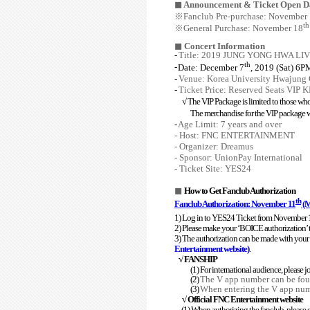
◼
Announcement & Ticket Open D
※
Fanclub Pre-purchase: November
th
※
General Purchase: November 18
◼
Concert Information
-
Title: 2019 JUNG YONG HWA LIV
th
-
Date: December 7
, 2019 (Sat) 6P
-
Venue: Korea University Hwajun
-
Ticket Price: Reserved Seats VIP
√ The VIP Package is limited to those who
The merchandise for the VIP package 
-
Age Limit: 7 years and over
- Host: FNC ENTERTAINMENT
- Organizer: Dreamus
- Sponsor: UnionPay International
- Ticket Site: YES24
◼
How to Get Fanclub Authorization
th
Fanclub Authorization: November 11
(M
1) Log in to YES24 Ticket from November 
2) Please make your ‘BOICE authorization’ th
3) The authorization can be made with your
Entertainment website)
.
√ FANSHIP
(1) For international audience, please 
(2)
The V app number can be fou
(3)
When entering the V app numbe
√ Official FNC Entertainment website
(1) When authorizing the fanclub, please 