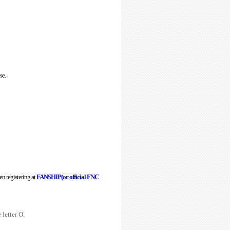
se.
n registering at
FANSHIP(or official FNC
letter O.