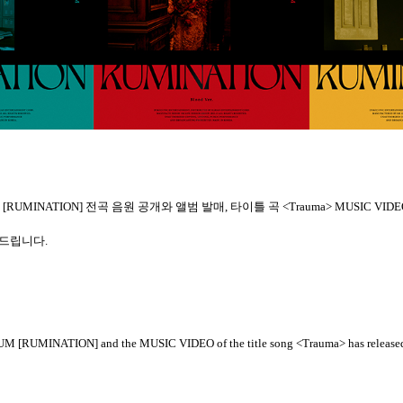
M [RUMINATION]
전곡
음원
공개와
앨범
발매
,
타이틀
곡
<Trauma> MUSIC VIDE
드립니다
.
BUM [RUMINATION] and the MUSIC VIDEO of the title song <Trauma> has release