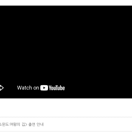
<쇼윈도:여왕의 집> 출연 안내