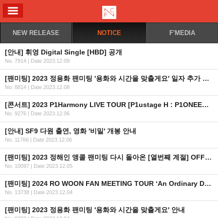
ALL MENU
NEW RELEASE
NOTICE
F'MEDIA
[안내] 휘영 Digital Single [HBD] 공개
No. 7914
|
Date 2023.12.09
[팬미팅] 2023 정용화 팬미팅 '용화와 시간을 맞출게요' 일자 추가 안내
No. 8814
|
Date 2023.12.08
[콘서트] 2023 P1Harmony LIVE TOUR [P1ustage H : P1ONEER] IN EUROPE 재조정 일정 안내 (수정)
No. 9276
|
Date 2023.12.06
[안내] SF9 다원 출연, 영화 '비밀' 개봉 안내
No. 11766
|
Date 2023.12.06
[팬미팅] 2023 정해인 앵콜 팬미팅 다시 돌아온 [열번째 계절] OFFICIAL MD 온라인 판매안내
No. 10097
|
Date 2023.12.05
[팬미팅] 2024 RO WOON FAN MEETING TOUR ‘An Ordinary Day’ IN BANGKOK 개최 안내
No. 13738
|
Date 2023.12.04
[팬미팅] 2023 정용화 팬미팅 '용화와 시간을 맞출게요' 안내