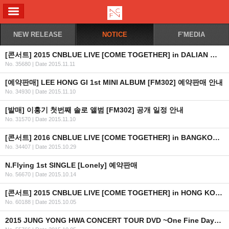
ALL MENU
NEW RELEASE
NOTICE
F'MEDIA
[콘서트] 2015 CNBLUE LIVE [COME TOGETHER] in DALIAN 일정 안내
No. 35680
|
Date 2015.11.11
[예약판매] LEE HONG GI 1st MINI ALBUM [FM302] 예약판매 안내
No. 34930
|
Date 2015.11.10
[발매] 이홍기 첫번째 솔로 앨범 [FM302] 공개 일정 안내
No. 31570
|
Date 2015.11.10
[콘서트] 2016 CNBLUE LIVE [COME TOGETHER] in BANGKOK 안내
No. 34407
|
Date 2015.10.29
N.Flying 1st SINGLE [Lonely] 예약판매
No. 56670
|
Date 2015.10.14
[콘서트] 2015 CNBLUE LIVE [COME TOGETHER] in HONG KONG 안내 (수정)
No. 60188
|
Date 2015.10.05
2015 JUNG YONG HWA CONCERT TOUR DVD ~One Fine Day~ 발매 안내