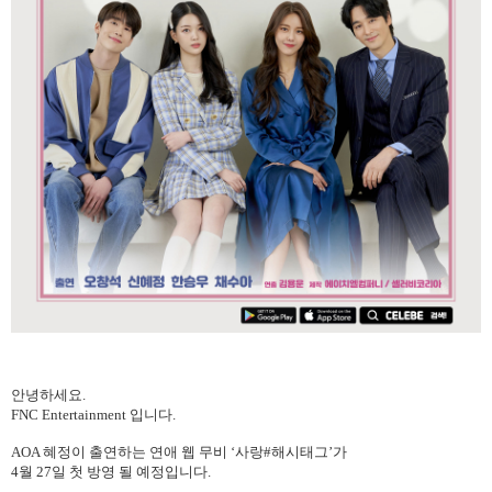
안녕하세요
.
FNC Entertainment
입니다
.
AOA
혜정이
출연하는
연애 웹 무비
‘사랑
#
해시태그’가
4
월
27
일
첫
방영 될
예정입니다
.