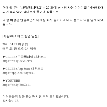
연애 웹 무비
‘
사랑
#
해시태그
’
는
20-30
대 남녀의 사랑 이야기를 다양한
SNS
의 기능과 엮어 색다르게 풀어낸 작품으로
극 중 혜정은 인플루언서 마케팅 회사 셀러비의 대리 정소라 역을 맡게 되었
습니다
.
[
사랑
#
해시태그
방영
일정
]
2021.04.27
첫
방영
매주 화
,
금 오후
9
시 방영
▶
CELEBe
구글플레이 다운로드
https://bit.ly/3ewucPN
▶
CELEBe App Store
다운로드
https://apple.co/3dycax1
▶
YOUTUBE
https://bit.ly/3txCa11
여러분들의
많은
관심과
시청
부탁 드리겠습니다
.
감사합니다
.