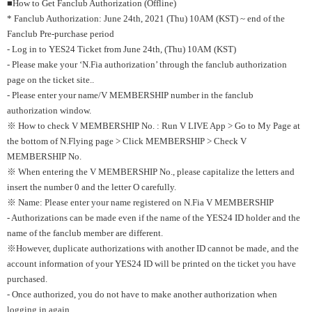
■How to Get Fanclub Authorization (Offline)
* Fanclub Authorization: June 24th, 2021 (Thu) 10AM (KST) ~ end of the
Fanclub Pre-purchase period
- Log in to YES24 Ticket from June 24th, (Thu) 10AM (KST)
- Please make your ‘N.Fia authorization’ through the fanclub authorization
page on the ticket site..
- Please enter your name/V MEMBERSHIP number in the fanclub
authorization window.
※ How to check V MEMBERSHIP No. : Run V LIVE App > Go to My Page at
the bottom of N.Flying page > Click MEMBERSHIP > Check V
MEMBERSHIP No.
※ When entering the V MEMBERSHIP No., please capitalize the letters and
insert the number 0 and the letter O carefully.
※ Name: Please enter your name registered on N.Fia V MEMBERSHIP
- Authorizations can be made even if the name of the YES24 ID holder and the
name of the fanclub member are different.
※However, duplicate authorizations with another ID cannot be made, and the
account information of your YES24 ID will be printed on the ticket you have
purchased.
- Once authorized, you do not have to make another authorization when
logging in again.