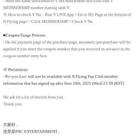
- Write the name subscribed to V MEMBERSHIP and your own V
MEMBERSHIP number starting with V
※ How to check V No. : Run V LIVE App > Go to My Page at the bottom of
N.Flying page > Click MEMBERSHIP > Check V No.
■
Coupon Usage Process
- On the payment page of the purchase page, automatic pre-purchase will be
applied if you enter the coupon number that you received in advance in the
coupon number entry box.
※ Precautions
- P
re-purchase
will not be available with N.Flying Fan Club member
information that has signed up after June 16th, 2021 (Wed) 23:59 (KST)
We ask for a lot of interest from you.
Thank you.
大家好，
这里是FNC ENTERTAINMENT。