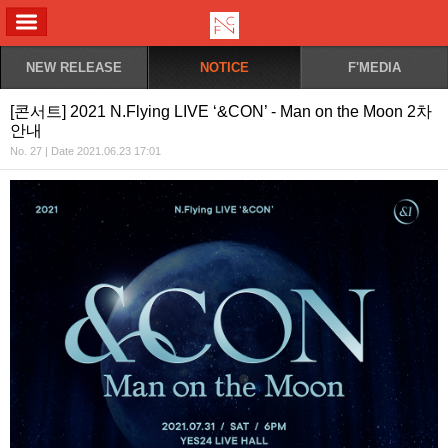
ALL MENU
NEW RELEASE
NOTICE
F'MEDIA
[콘서트] 2021 N.Flying LIVE ‘&CON’ - Man on the Moon 2차
안내
No. 27 | Date 2021.06.23 17:01