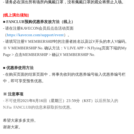
-
请务必在
演出
所有场所内
佩戴口
罩
，
没
有佩戴口
罩
的
观众将
禁止入
场
。
[
线上演出须知
]
■
FANCLUB
预购优惠券发放方法
（线上）
- 请在注册KAVECON会员后点击活动页面
（
https://kavecon.com/support/event
）。
- 请填写注册V MEMBERSHIP时的注册者姓名以及以V开头的本人V编码。
※ V MEMBERSHIP No. 确认方法：V LIVE APP > N.Flying页面下端的My
Page > 点击MEMBERSHIP > 确认V MEMBERSHIP No.
■
优惠券使用方法
- 在购买页面的结算页面中，将事先收到的优惠券编号输入优惠券编号栏
中，即可享受预售优惠。
※ 注意事项
-
不可使用
2021年6月16日（星期三）23:59分（KST）
以后所加入的
N.Fia
FANCLUB
的信息
来获
取折扣
优惠
。
希望大家多多支持。
谢谢大家。