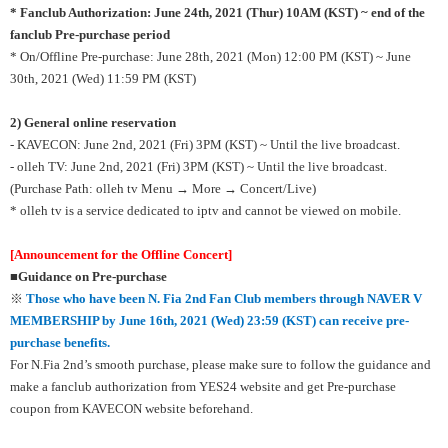
* Fanclub Authorization: June 24th, 2021 (Thur) 10AM (KST) ~ end of the
fanclub Pre-purchase period
* On/Offline Pre-purchase: June 28th, 2021 (Mon) 12:00 PM (KST) ~ June
30th, 2021 (Wed) 11:59 PM (KST)
2) General
online reservation
- KAVECON: June 2nd, 2021 (Fri) 3PM (KST) ~ Until the live broadcast.
- olleh TV: June 2nd, 2021 (Fri) 3PM (KST) ~ Until the live broadcast.
(Purchase Path: olleh tv Menu → More → Concert/Live)
* olleh tv is a service dedicated to iptv and cannot be viewed on mobile.
[Announcement for the Offline Concert]
■
Guidance on Pre-purchase
※
Those who have been N. Fia 2nd Fan Club members through NAVER V
MEMBERSHIP by June 16th, 2021 (Wed)
23:59 (KST) can receive pre-
purchase benefits.
For N.Fia 2nd’s smooth purchase, please make sure to follow the guidance and
make a fanclub authorization from YES24 website and get Pre-purchase
coupon from KAVECON website beforehand.