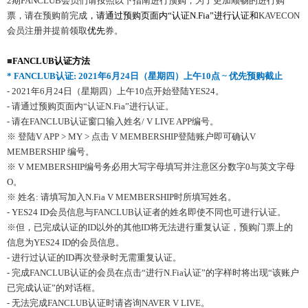
2期FANCLUB会员们请按照以下指南进行预购，为了更加顺畅的进行购
票，请在预购前完成
，请通过预购页面内
“
认证
N.Fia”
进行认证和
KAVECON
会员注册并提前领取
优先
券。
■
FANCLUB
认证方法
* FANCLUB
认证
: 2021
年
6
月
24
日（星期四）上午
10
点
~
优先预购截止
- 2021年6月24日（星期四）上午10点开始登陆YES24。
- 请通过预购页面内“认证N.Fia”进行认证。
- 请在FANCLUB认证窗口输入姓名/ V LIVE APP编号。
※ 登陆V APP > MY > 点击 V MEMBERSHIP登陆账户即可确认V
MEMBERSHIP 编号。
※ V MEMBERSHIP编号务必用大写字母填写并注意区分数字0与英文字母
O。
※ 姓名: 请填写加入N.Fia V MEMBERSHIP时所填写姓名。
- YES24 ID会员信息与FANCLUB认证者的姓名即使不同也可进行认证。
※但，已完成认证的ID以外的其他ID将无法进行重复认证，预购门票上的
信息为YES24 ID的会员信息。
- 进行过认证的ID再次登录时无需重复认证。
- 完成FANCLUB认证的会员在点击“进行N.Fia认证”的字样时将出现“该账户
已完成认证”的对话框。
- 无法完成FANCLUB认证时请咨询NAVER V LIVE。