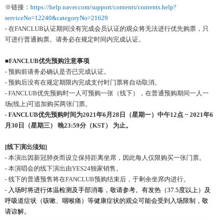
※链接：
https://help.naver.com/support/contents/contents.help?
serviceNo=12240&categoryNo=21629
- 在FANCLUB认证期间没有完成会员认证的观众将无法进行优先购票，只
可进行普通购票。请务必在规定时间内完成认证。
■
FANCLUB
优先预购注意事项
- 预购前请务必确认是否已完成认证。
- 预购后没有在规定期限内完成支付时门票将自动取消。
- FANCLUB优先预购时一人可预购一张（线下），在普通预购期间一人一
场(线上)可追加购买两张门票。
- FANCLUB
优
先
预购时间为
2021
年
6
月
28
日（星期
一
）中午
12
点
~ 2021
年
6
月
30
日（星期三）
晚
23:59
分（
KST
） 为止。
[
线下演出须知
]
- 本演出因新冠肺炎而设立保持距离坐席，因此每人仅限购买一张门票。
- 本演唱会的线下演出由YES24独家销售。
- 线下的普通预售将在FANCLUB预购结束后，于剩余坐席内进行。
-
入
场时将进
行
体温检测
及手部消毒，敬
请参
考
。
有发热
（
37.5
度以上）及
呼吸道症
状
（咳嗽、咽喉痛）等健康
症状的观众
可能
会
受到入
场
限制，敬
请谅
解
。