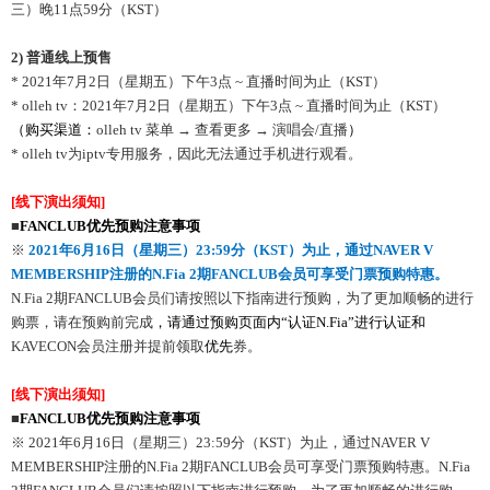
三）晚11点59分（KST）
2)
普通线上预售
* 2021年7月2日（星期五）下午3点 ~ 直播时间为止（KST）
* olleh tv：2021年7月2日（星期五）下午3点 ~ 直播时间为止（KST）
（购买渠道：
olleh tv 菜单 → 查看更多 → 演唱会/直播
）
* olleh tv为iptv专用服务，因此无法通过手机进行观看。
[
线下演出须知
]
■
FANCLUB
优先预购注意事项
※
2021
年
6
月
16
日（星期三）
23:59
分（
KST
）为止，通过
NAVER V
MEMBERSHIP
注册的
N.Fia 2
期
FANCLUB
会员可享受门票预购特惠。
N.Fia 2期FANCLUB会员们请按照以下指南进行预购，为了更加顺畅的进行
购票，请在预购前完成
，请通过预购页面内
“
认证
N.Fia”
进行认证和
KAVECON会员注册并提前领取
优先
券。
[
线下演出须知
]
■
FANCLUB
优先预购注意事项
※ 2021年6月16日（星期三）23:59分（KST）为止，通过NAVER V
MEMBERSHIP注册的N.Fia 2期FANCLUB会员可享受门票预购特惠。N.Fia