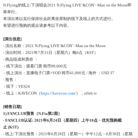
N.Flying的线上/下演唱会2021 N.Flying LIVE‘&CON’- Man on the Moon即
将举行。
本演出将以实行保持社会距离坐席制的线下及线上的方式进行。
有望进行预购的观众请参考以下内容。
[
演出信息
]
- 演出名称：2021 N.Flying LIVE‘&CON’- Man on the Moon
- 演出时间：2021年7月31日（星期六）晚6点（KST）
- 商品组成和票价 ：
- 线下演出：观看门票 韩币99,000元
- 线上演出：直播电子门票+VOD 韩币41,000元 / 海外 ：USD 37
- 预售：
- 线下：YES24
- 线上：KAVECON（
https://kavecon.com/
），olleh tv
[
销售日期
]
1) FANCLUB
预售
（
N.Fia
第
2
期）
-
FANCLUB
认证
: 2021
年
6
月
24
日（星期四）上午
10
点
~
优先预购截
止
(KST)
- 线上/下演出预售：2021年6月28日（星期一）中午12点 ~ 6月30日（星期