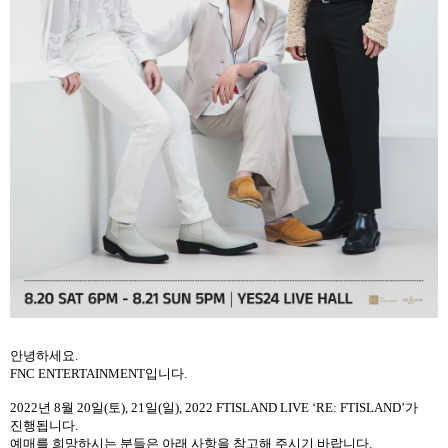
안녕하세요
.
FNC ENTERTAINMENT
입니다
.
2022
년
8
월
20
일
(
토
), 21
일
(
일
), 2022 FTISLAND LIVE ‘RE: FTISLAND’
가
진행됩니다
.
예매를 희망하시는 분들은 아래 사항을 참고해 주시기 바랍니다
.