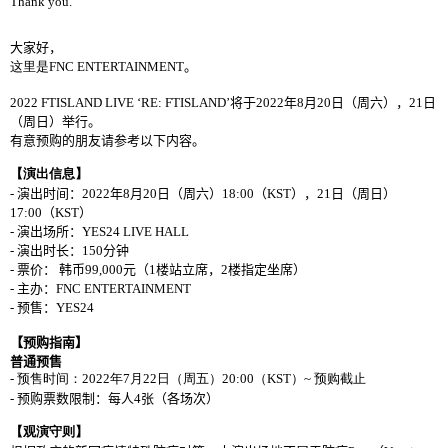
Thank you.
大家好，
这里是
FNC ENTERTAINMENT
。
2022 FTISLAND LIVE ‘RE: FTISLAND’
将
于
2022
年
8
月
20
日（周六），
21
日
（周日）
举
行。
有意
预购
的朋友
请参
考以下
内
容。
【演出信息】
-
演出
时间
：
2022
年
8
月
20
日（周六）
18:00
（
KST
），
21
日（周日）
17:00
（
KST
）
-
演出
场
所：
YES24 LIVE HALL
-
演出
时长
：
150
分
钟
-
票价：
韩币
99,000
元（
1
楼
站立席，
2
楼
指定坐席）
-
主
办
：
FNC ENTERTAINMENT
-
预
售：
YES24
【
预购
指南】
普通
预
售
-
预售时间：
2022
年
7
月
22
日（周五）
20:00
（
KST
）
~
预购截止
-
预购
票
数
限制：每人
4
张
（各
场
次）
【
观
演守
则
】