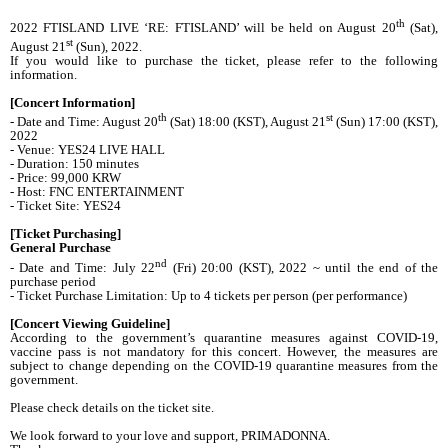
th
2022 FTISLAND LIVE ‘RE: FTISLAND’ will be held on August 20
(Sat),
st
August 21
(Sun), 2022.
If you would like to purchase the ticket, please refer to the following
information.
[Concert Information]
th
st
- Date and Time: August 20
(Sat) 18:00 (KST), August 21
(Sun) 17:00 (KST),
2022
- Venue: YES24 LIVE HALL
- Duration: 150 minutes
- Price: 99,000 KRW
- Host: FNC ENTERTAINMENT
- Ticket Site: YES24
[Ticket Purchasing]
General Purchase
nd
- Date and Time: July 22
(Fri) 20:00 (KST), 2022 ~ until the end of the
purchase period
- Ticket Purchase Limitation: Up to 4 tickets per person (per performance)
[Concert Viewing Guideline]
According to the government’s quarantine measures against COVID-19,
vaccine pass is not mandatory for this concert. However, the measures are
subject to change depending on the COVID-19 quarantine measures from the
government.
Please check details on the ticket site.
We look forward to your love and support, PRIMADONNA.