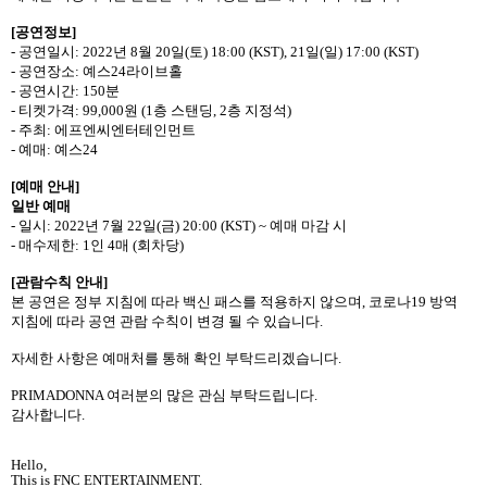
[
공연정보
]
-
공연일시
: 2022
년
8
월
20
일
(
토
) 18:00 (KST), 21
일
(
일
) 17:00 (KST)
-
공연장소
:
예스
24
라이브홀
-
공연시간
: 150
분
-
티켓가격
: 99,000
원
(1
층 스탠딩
, 2
층 지정석
)
-
주최
:
에프엔씨엔터테인먼트
-
예매
:
예스
24
[
예매 안내
]
일반 예매
-
일시
: 2022
년
7
월
22
일
(
금
) 20:00 (KST) ~
예매 마감 시
-
매수제한
: 1
인
4
매
(
회차당
)
[
관람수칙 안내
]
본 공연은 정부 지침에 따라 백신 패스를 적용하지 않으며
,
코로나
19
방역
지침에 따라 공연 관람 수칙이 변경 될 수 있습니다
.
자세한 사항은 예매처를 통해 확인 부탁드리겠습니다
.
PRIMADONNA
여러분의 많은 관심 부탁드립니다
.
감사합니다
.
Hello,
This is FNC ENTERTAINMENT.