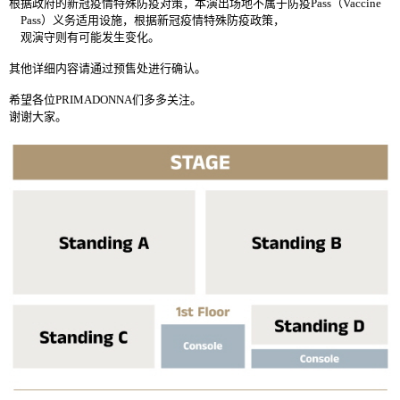
根据政府的新冠疫情特殊防疫
对
策，本演出
场
地不
属
于防疫
Pass
（
Vaccine
Pass
）
义务
适用
设
施，根据新冠疫情特殊防疫政策，
观
演守
则
有可能
发
生
变
化。
其他
详细内
容
请
通
过预
售
处进
行确
认
。
希望各位
PRIMADONNA
们
多多
关
注
。
谢谢
大家。