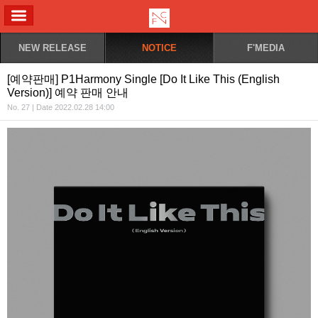
ALL MENU
NEW RELEASE
NOTICE
F'MEDIA
[예약판매] P1Harmony Single [Do It Like This (English
Version)] 예약 판매 안내
No. 27 | Date 2022.02.28 14:00