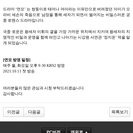
드라마
‘
연모
’
는
쌍둥이로
태어나
여아라는
이유만으로
버려졌던
아이가
오
라비
세손의
죽음으로
남장을
통해
세자가
되면서
벌어지는
비밀스러운
궁
중
로맨스
드라마입니다
.
극중
로운은
왕세자
이휘의
곁을
가장
가까운
위치에서
지키며
왕세자의
치
명적인
비밀과
운명을
함께
떠안고
나아가는
시강원
서연관
‘
정지운
’
역을
맡
게
되었습니다
.
[
연모
방영
일정
]
매주
월
,
화요일
오후
9:30 KBS2
방영
2021.10.11
첫
방송
여러분들의
많은
관심과
시청
부탁드리겠습니다
.
감사합니다
.
이전글
다음글
목록보기
PC버전
맨위로 ▲