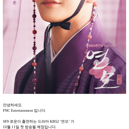
안녕하세요
.
FNC Entertainment
입니다
.
SF9
로운이
출연하는
드라마
KBS2
‘
연모
’
가
10
월
11
일
첫
방송될
예정입니다
.