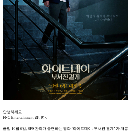
안녕하세요
.
FNC Entertainment
입니다
.
금일
10
월
6
일
, SF9
찬희가
출연하는
영화
‘
화이트데이
:
부서진
결계
’
가
개봉