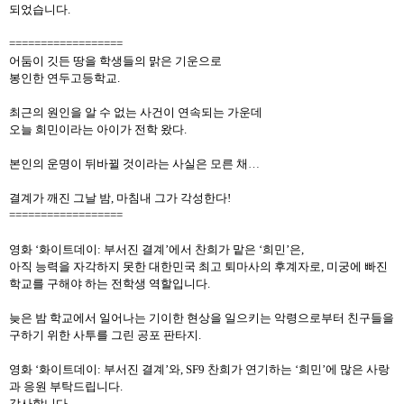
되었습니다
.
==================
어둠이
깃든
땅을
학생들의
맑은
기운으로
봉인한
연두고등학교
.
최근의
원인을
알
수
없는
사건이
연속되는
가운데
오늘
희민이라는
아이가
전학
왔다
.
본인의
운명이
뒤바뀔
것이라는
사실은
모른
채
…
결계가
깨진
그날
밤
,
마침내
그가
각성한다
!
==================
영화
‘
화이트데이
:
부서진
결계
’
에서
찬희가
맡은
‘
희민
’
은
,
아직
능력을
자각하지
못한
대한민국
최고
퇴마사의
후계자로
,
미궁에
빠진
학교를
구해야
하는
전학생
역할입니다
.
늦은
밤
학교에서
일어나는
기이한
현상을
일으키는
악령으로부터
친구들을
구하기
위한
사투를
그린
공포
판타지
.
영화
‘
화이트데이
:
부서진
결계
’
와
, SF9
찬희가
연기하는
‘
희민
’
에
많은
사랑
과
응원
부탁드립니다
.
감사합니다
.