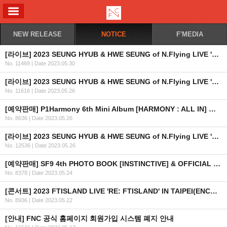
ALL MENU
NEW RELEASE
NOTICE
F'MEDIA
[라이브] 2023 SEUNG HYUB & HWE SEUNG of N.Flying LIVE 'FOREST OF 2RAVELERS' IN TAIPEI 개최 안내
No. 11469
|
Date 2023.05.30
[라이브] 2023 SEUNG HYUB & HWE SEUNG of N.Flying LIVE 'FOREST OF 2RAVELERS' IN HONG KONG 개최 안내
No. 11616
|
Date 2023.05.26
[예약판매] P1Harmony 6th Mini Album [HARMONY : ALL IN] 예약 판매 안내
No. 8636
|
Date 2023.05.26
[라이브] 2023 SEUNG HYUB & HWE SEUNG of N.Flying LIVE 'FOREST OF 2RAVELERS' 투어 개최 안내
No. 12536
|
Date 2023.05.26
[예약판매] SF9 4th PHOTO BOOK [INSTINCTIVE] & OFFICIAL MD 예약판매 안내
No. 8378
|
Date 2023.05.24
[콘서트] 2023 FTISLAND LIVE 'RE: FTISLAND' IN TAIPEI(ENCORE) 안내
No. 8936
|
Date 2023.05.22
[안내] FNC 공식 홈페이지 회원가입 시스템 폐지 안내