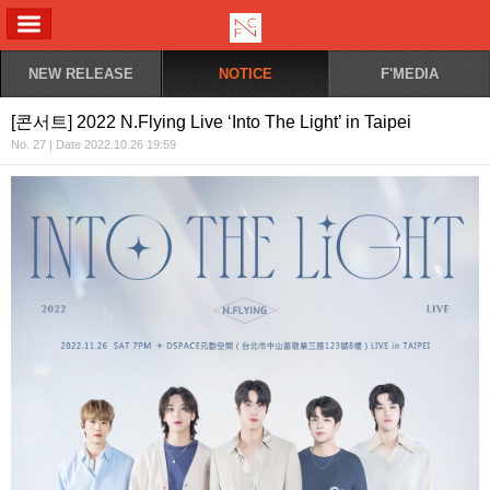
ALL MENU
NEW RELEASE
NOTICE
F'MEDIA
[콘서트] 2022 N.Flying Live ‘Into The Light’ in Taipei
No. 27 | Date 2022.10.26 19:59