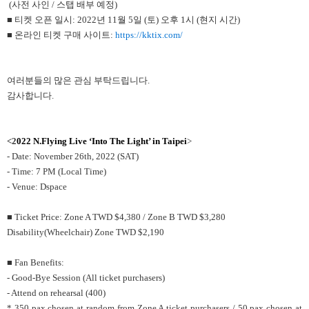
(사전 사인 / 스탭 배부 예정)
■ 티켓 오픈 일시: 2022년 11월 5일 (토) 오후 1시 (현지 시간)
■ 온라인 티켓 구매 사이트:
https://kktix.com/
여러분들의 많은 관심 부탁드립니다.
감사합니다.
<2
022 N.Flying Live ‘Into The Light’ in Taipei
>
- Date: November 26th, 2022 (SAT)
- Time: 7 PM (Local Time)
- Venue: Dspace
■ Ticket Price: Zone A TWD $4,380 / Zone B TWD $3,280
Disability(Wheelchair) Zone TWD $2,190
■ Fan Benefits:
- Good-Bye Session (All ticket purchasers)
- Attend on rehearsal (400)
* 350 pax chosen at random from Zone A ticket purchasers / 50 pax chosen at