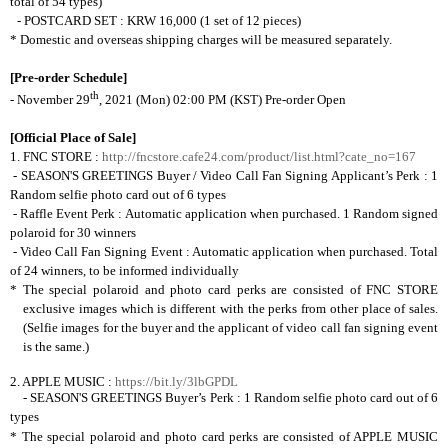
total of 54 types)
- POSTCARD SET : KRW 16,000 (1 set of 12 pieces)
* Domestic and overseas shipping charges will be measured separately.
[Pre-order Schedule]
th
- November 29
, 2021 (Mon) 02:00 PM (KST) Pre-order Open
[Official Place of Sale]
1. FNC STORE :
http://fncstore.cafe24.com/product/list.html?cate_no=167
- SEASON'S GREETINGS Buyer / Video Call Fan Signing Applicant’s Perk : 1
Random selfie photo card out of 6 types
- Raffle Event Perk : Automatic application when purchased. 1 Random signed
polaroid for 30 winners
- Video Call Fan Signing Event : Automatic application when purchased. Total
of 24 winners, to be informed individually
* The special polaroid and photo card perks are consisted of FNC STORE
exclusive images which is different with the perks from other place of sales.
(Selfie images for the buyer and the applicant of video call fan signing event
is the same.)
2.
APPLE MUSIC :
https://bit.ly/3lbGPDL
- SEASON'S GREETINGS Buyer’s Perk : 1 Random selfie photo card out of 6
types
* The special polaroid and photo card perks are consisted of APPLE MUSIC