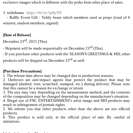
exclusive images which is different with the perks from other place of sales.
3.
withdrama :
https://bit.ly/3p9jrYP
- Raffle Event Gift : Teddy bears which members used as props (total of 6
winners, random members, signed)
[Date of Release]
rd
December 23
, 2021 (Thu)
rd
- Shipment will be made sequentially on December 23
(Thu).
- If you purchase other products with the SEASON'S GREETINGS & MD, other
rd
products will be shipped on December 23
as well.
[Purchase Precautions]
1. The release date above may be changed due to production reasons.
2. Outboxes are anti-impact agents that protect the product that may be
damaged (dashed, torn, scratched, stamped, etc.) during delivery. Please note
that this cannot be a reason for exchange or return.
3. The size may vary depending on the measurement method, and the contents
of the composition may be changed depending on the manufacturer's situation.
4. Illegal use of FNC ENTERTAINMENT's artist image and MD products may
result in infringement of portrait rights.
5. We inform you that other products other than the above are not official
products.
6. This product is sold only at the official place of sale. Be careful of
imitations.