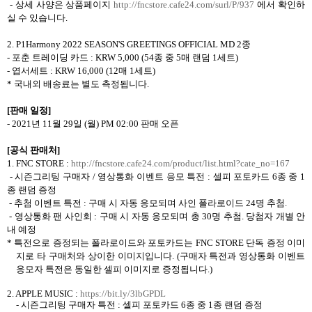
-
상세 사양은 상품페이지
http://fncstore.cafe24.com/surl/P/937
에서 확인하
실 수 있습니다
.
2.
P1Harmony 2022 SEASON'S GREETINGS
OFFICIAL MD 2
종
-
포춘 트레이딩 카드
: KRW 5,000 (54
종 중
5
매 랜덤
1
세트
)
-
엽서세트
: KRW 16,000 (12
매
1
세트
)
*
국내외 배송료는 별도 측정됩니다
.
[
판매 일정
]
- 2021
년
11
월
29
일
(
월
) PM 02:00
판매 오픈
[
공식 판매처
]
1. FNC STORE :
http://fncstore.cafe24.com/product/list.html?cate_no=167
-
시즌그리팅 구매자
/
영상통화 이벤트 응모 특전
:
셀피 포토카드
6
종 중
1
종 랜덤 증정
-
추첨 이벤트 특전
:
구매 시 자동 응모되며 사인 폴라로이드
24
명 추첨
.
-
영상통화 팬 사인회
:
구매 시 자동 응모되며 총
30
명 추첨
.
당첨자 개별 안
내 예정
*
특전으로 증정되는 폴라로이드와 포토카드는
FNC STORE
단독 증정 이미
지로 타 구매처와 상이한 이미지입니다
. (
구매자 특전과 영상통화 이벤트
응모자 특전은 동일한 셀피 이미지로 증정됩니다
.)
2.
APPLE MUSIC :
https://bit.ly/3lbGPDL
-
시즌그리팅 구매자 특전
:
셀피 포토카드
6
종 중
1
종 랜덤 증정