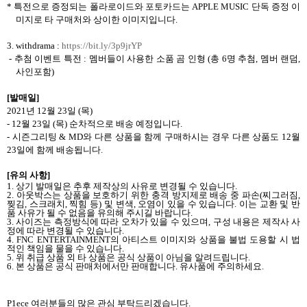
*
특전으로 증정되는 폴라로이드와 포토카드는
APPLE MUSIC
단독 증정 이
미지로 타 구매처와 상이한 이미지입니다
.
3. withdrama :
https://bit.ly/3p9jrYP
-
추첨 이벤트 특전
:
멤버들이 사용한 소품 곰 인형
(
총
6
명 추첨
,
멤버 랜덤
,
사인포함
)
[
발매일
]
2021
년
12
월
23
일
(
목
)
- 12
월
23
일
(
목
)
순차적으로 배송 예정입니다
.
-
시즌그리팅
& MD
와 다른 상품을 함께 구매하시는 경우 다른 상품도
12
월
23
일에 함께 배송됩니다
.
[
유의 사항
]
1.
상기 발매일은 추후 제작상의 사유로 변경될 수 있습니다
.
2.
아웃박스는 상품을 보호하기 위한 충격 방지제로 배송 중 파손
(
찌그러짐
,
찢김
,
스크래치
,
찍힘 등
)
및 변색
,
오염이 있을 수 있습니다
.
이는 교환 및 반
품 사유가 될 수 없음을 유의해 주시길 바랍니다
.
3.
사이즈는 측정방식에 따라 오차가 있을 수 있으며
,
구성 내용은 제작사 사
정에 따라 변경될 수 있습니다
.
4. FNC ENTERTAINMENT
의 아티스트 이미지와 상품을 불법 도용할 시 법
적인 책임을 물을 수 있습니다
.
5.
위 취급 상품 외 타 상품은 공식 상품이 아님을 알려드립니다
.
6.
본 상품은 공식 판매처에서만 판매합니다
.
유사품에 주의하세요
.
P1ece
여러분들의 많은 관심 부탁드리겠습니다
.