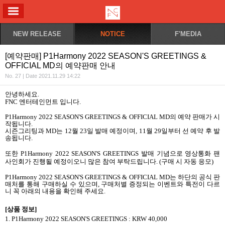
ALL MENU
NEW RELEASE
NOTICE
F'MEDIA
[예약판매] P1Harmony 2022 SEASON'S GREETINGS &
OFFICIAL MD의 예약판매 안내
No. 27 | Date 2021.11.29 14:22
안녕하세요
.
FNC
엔터테인먼트 입니다
.
P1Harmony 2022 SEASON'S GREETINGS & OFFICIAL MD
의 예약 판매가 시
작됩니다
.
시즌그리팅과
MD
는
12
월
23
일 발매 예정이며
, 11
월
29
일부터 선 예약 후 발
송됩니다
.
또한
P1Harmony 2022 SEASON'S GREETINGS
발매 기념으로 영상통화 팬
사인회가 진행될 예정이오니 많은 참여 부탁드립니다
. (
구매 시 자동 응모
)
P1Harmony 2022 SEASON'S GREETINGS
& OFFICIAL MD
는 하단의 공식 판
매처를 통해 구매하실 수 있으며
,
구매처별 증정되는 이벤트와 특전이 다르
니 꼭 아래의 내용을 확인해 주세요
.
[
상품 정보
]
1.
P1Harmony 2022 SEASON'S GREETINGS
: KRW 40,000