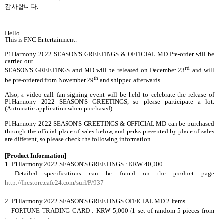
감사합니다
.
Hello
This is FNC Entertainment.
P1Harmony 2022 SEASON'S GREETINGS
& OFFICIAL MD
Pre-order will be
carried out.
rd
SEASON'S GREETINGS
and MD will be released on December 23
and will
th
be pre-ordered from November 29
and shipped afterwards.
Also, a video call fan signing event will be held to celebrate the release of
P1Harmony 2022 SEASON'S GREETINGS, so please participate a lot.
(Automatic application when purchased)
P1Harmony 2022 SEASON'S GREETINGS
& OFFICIAL MD
can be purchased
through the official place of sales below, and perks presented by place of sales
are different, so please check the following information.
[Product Information]
1.
P1Harmony 2022 SEASON'S GREETINGS
: KRW 40,000
- Detailed specifications can be found on the product page
http://fncstore.cafe24.com/surl/P/937
2.
P1Harmony
2022 SEASON'S GREETINGS OFFICIAL MD 2 Items
- FORTUNE TRADING CARD : KRW 5,000 (1 set of random 5 pieces from