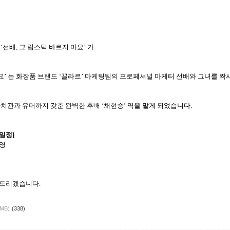
‘
선배
,
그
립스틱
바르지
마요
’
가
요
’
는
화장품
브랜드
‘끌라르’
마케팅팀의
프로페셔널
마케터
선배와
그녀를
짝
가치관과
유머까지
갖춘
완벽한
후배
‘
채현승
’
역을
맡게
되었습니다
.
일정
]
영
드리겠습니다
.
4MB)
(338)