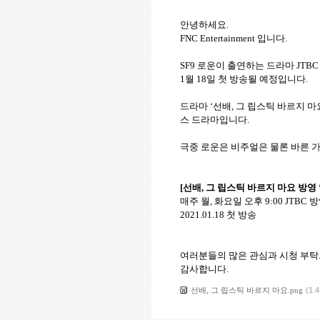
안녕하세요
.
FNC Entertainment
입니다
.
SF9
로운이
출연하는
드라마
JTBC 
1
월
18
일
첫
방송될
예정입니다
.
드라마
‘
선배
,
그
립스틱
바르지
마
스
드라마입니다
.
극중
로운은
비주얼은
물론
바른
[
선배
,
그
립스틱
바르지
마요
방영
매주
월
,
화요일
오후
9:00 JTBC
방
2021.01.18
첫
방송
여러분들의
많은
관심과
시청
부탁
감사합니다
.
선배, 그 립스틱 바르지 마요.png
(1.