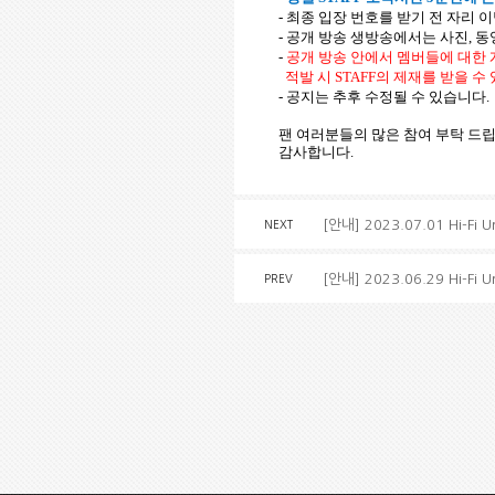
-
최종 입장 번호를 받기 전 자리 
-
공개 방송 생방송에서는
사진
,
동
-
공개
방송
안에서
멤버들에
대한
적발
시
STAFF
의
제재를
받을
수
-
공지는
추후
수정될
수
있습니다
팬
여러분들의
많은
참여
부탁
드
감사합니다
.
[안내] 2023.07.01 Hi-F
NEXT
[안내] 2023.06.29 Hi-F
PREV