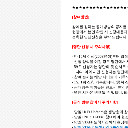
★★★★★★★★★★★★★★★★
[
참여방법
]
참여를
원하는
공개방송의
공지를
현장에서
본인 확인 시 신청내용과
정확한
명단신청을
부탁
드립니다
[
명단
신청
시
주의사항
]
-
만
15
세 이상
(2008
년생
)
부터 입
-
신청 양식을
어길
경우
명단에서
- 59
초 신청자는 명단의 뒷 순서로 
니다
.
이외 시간 신청자는 명단
-
참여
순서는
해당
사이트에
기록
- 1
인
1
회
신청
가능합니다
. (
중복 
-
공개방송 지참물은 반드시 본인 
-
명단
시간은
변경될
수
있으니
,
Hi
[
공개 방송 참여시
주의사항
]
-
당일
Hi-Fi Un!corn
은
생방송에
참
-
당일
FNC STAFF
이
참여하여
현
-
당일
STAFF
도착시간까지
현장에
-
당일
STAFF
도착시간
5
분전에
본