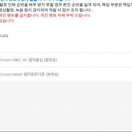
이탈로 인해 순번을 배부 받지 못할 경우 본인 순번을 잃게 되며
,
해당 부분은 책임
영상촬영
,
녹음
등이
금지되며
적발
시
압수
조치
됩니다
.
.
개인
멘트를
금지합니다
.
개인
멘트
자제
부탁
드립니다
.
있습니다
.
.
립니다
.
i Un!corn MBC 쇼! 음악중심 (본방송)
i Un!corn Mnet 엠카운트다운 (본방송)