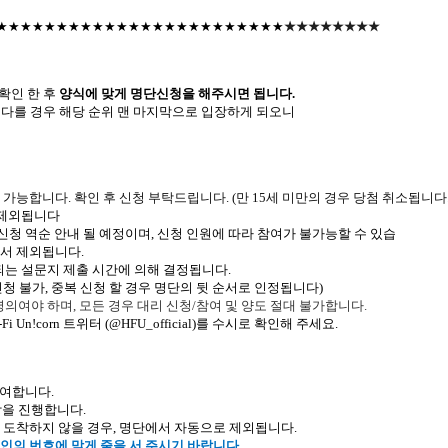
★★★★★★★★★★★★★★★★★★★★★★★★
★★★★★★★★
확인
한
후
양식에 맞게
명단신청을
해주시면
됩니다
.
다를
경우
해당
순위
맨
마지막으로
입장하게
되오니
.
장 가능합니다
.
확인 후 신청 부탁드립니다
. (
만
15
세 미만의 경우 당첨 취소됩니다
제외됩니다
신청 역순 안내 될 예정이며
,
신청 인원에 따라 참여가 불가능할 수 있습
에서 제외됩니다
.
되는
설문지
제출
시간에
의해
결정됩니다
.
신청
불가
,
중복 신청
할
경우
명단의
뒷
순서로
인정됩니다
)
명의여야 하며
,
모든 경우 대리 신청
/
참여 및 양도 절대 불가합니다
.
-Fi Un!corn
트위터
(@HFU_official)
를
수시로
확인해
주세요
.
여합니다
.
장을
진행합니다
.
도착하지
않을
경우
,
명단에서
자동으로
제외됩니다
.
인의
번호에
맞게
줄을
서 주시기
바랍니다