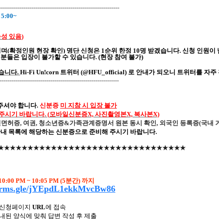
-------------------------------------------------------------
5:00~
능성
있음
)
이며
(
확정인원
현장
확인
)
명단
신청은
1
순위
한정
10
명
받겠습니다
.
신청 인원이 
 분들은 입장이 불가할 수 있습니다
. (
현장 참여 불가
)
습니다
.
Hi-Fi Un!corn
트위터
(@HFU_official)
로
안내가
되오니
트위터를
자주
-------------------------------------------------------------
주셔야
합니다
.
신분증
미
지참
시
입장
불가
주시기
바랍니다
. (
모바일신분증
X,
사진촬영본
X,
복사본
X)
전면허증
,
여권
,
청소년증
&
가족관계증명서 원본 동시 확인
,
외국인 등록증
(
국내 
안내 목록에
해당하는
신분증으로 준비해 주시기 바랍니다
.
★★★★★★★★★★★★★★★★★★★★★★★★★★★★★★★★
 10:00 PM ~ 10:05 PM (5
분간
)
까지
forms.gle/jYEpdL1ekkMvcBw86
신청페이지
URL
에
접속
내된 양식에 맞춰 답변 작성 후 제출