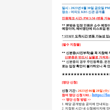
-------------------------------------------------
일시
: 2023
년
6
월
30
일
금요일
PM 
장소
:
여의도
KBS
신관 공개홀
인원체크 시간
: PM 3:50 (
변동
가
**
본방송
입장
인원은
소수
예정
예정이며
,
예비명단에 리스트업 된
* STAFF
도착시간
변동
가능성
있
------------------------------------------------
[
필수 지참물
]
**
신분증
(
사진부착
)
을
꼭
지참해
신분증은
반드시
실물로
가져와
**
신분증의 경우 주민등록증
,
운
로는 입장 확인이 불가하오니 꼭 
★★★★★★★★★★★★★★★★
[
명단 신청
]
신청
기간
:
2023
년
06
월
28
일
(
수
)
https://
참여 명단 신청
URL :
<<
명단
신청
방법
>>
1.
해당
공개방송
공지에
안내되는
2.
지정된 시간 내 신청페이지에 안