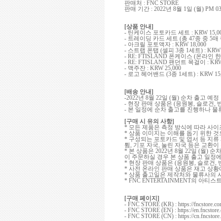
판매처
: FNC STORE
판매 기간
: 2022
년
8
월
1
일
(
월
) PM 03
[
상품 안내
]
-
틴케이스 포토카드 세트
: KRW 15,0
-
트레이딩 카드 세트
(
총
47
종 중
5
매
-
아크릴 포토액자
: KRW 18,000
-
스트랩 폰탭
(
셀피
3
종
1
세트
) : KRW
- RE: FTISLAND
폰케이스
(
온라인 
- RE: FTISLAND
팬던트 목걸이
: KRW
-
맥주잔
: KRW 25,000
-
로고 헤어밴드
(3
종
1
세트
) : KRW 15
[
배송 안내
]
-2022
년
8
월
22
일
(
월
)
순차 출고 예정
-
현장 판매 상품은
(
응원봉
,
슬로건
,
-
본 일정에 순차 출고를 진행하나 물
[
구매 시 유의 사항
]
*
모든 제품은 측정 방식에 따라 사이
*
상품 이미지는 이해를 돕기 위한 
*
구성되는 포토카드 및 엽서 등 지류
튐
,
기포 자국
,
눌린 자국 등은 교환이
*
본 상품은
2022
년
8
월
22
일
(
월
)
순차
이 주문하실 경우 본 상품 출고 일정
*
현장 판매 상품은
(
응원봉
,
슬로건
,
*
사전 온라인 판매 상품은 재고 상황
*
상품 출고일은 제작처와 물류사의 
* FNC ENTERTAINMENT
의 아티스
[
구매 페이지
]
- FNC STORE (KR) : https://fncstore.co
- FNC STORE (EN) : https://en.fncstore.
- FNC STORE (CN) : https://cn.fncstore