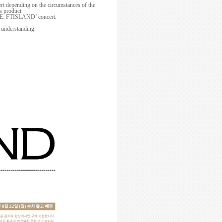
rt depending on the circumstances of the
s product.
E: FTISLAND’ concert.
 understanding.