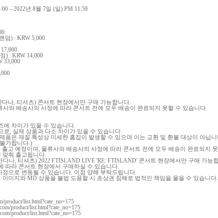
:00 – 2022
년
8
월
7
일
(
일
) PM 11:59
00
 랜덤
) : KRW 5,000
 17,000
한정
) : KRW 14,000
 33,000
,000
반다나
,
티셔츠
)
콘서트 현장에서만 구매 가능합니다
.
류사와 배송사의 사정에 따라 콘서트 전에 모두 배송이 완료되지 못할 수 있습니다
즈에 차이가 있을 수 있습니다
.
것으로
,
실제 상품과 다소 차이가 있을 수 있습니다
.
 제품은 재질 특성상 미세한 흠집이 발생할 수 있으며 이는 교환 및 환불 대상이 아닙
 불가합니다
.)
 출고 예정이며
,
물류사와 배송사의 사정에 따라 콘서트 전에 모두 배송이 완료되지 못
에 맞춰 출고됩니다
.
반다나
,
티셔츠
) 2022 FTISLAND LIVE 'RE: FTISLAND'
콘서트 현장에서만 구매 가능
에 따라 콘서트 현장에서 구매하실 수 있습니다
.
사정으로 변동될 수 있습니다
.
이점 양해 부탁드립니다
.
트 이미지와
MD
상품을 불법 도용할 시 초상권 침해로 법적인 책임을 물을 수 있습니다
.
m/product/list.html?cate_no=175
com/product/list.html?cate_no=175
.com/product/list.html?cate_no=175