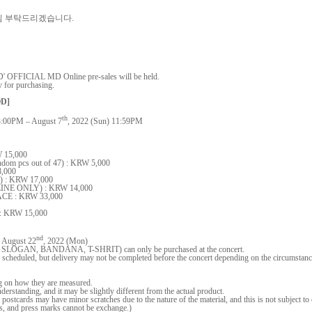
심 부탁드리겠습니다
.
FFICIAL MD Online pre-sales will be held.
ly for purchasing.
D]
th
3:00PM – August 7
, 2022 (Sun) 11:59PM
 15,000
m pcs out of 47) : KRW 5,000
,000
) : KRW 17,000
INE ONLY) : KRW 14,000
E : KRW 33,000
 : KRW 15,000
nd
n August 22
, 2022 (Mon)
SLOGAN, BANDANA, T-SHRIT) can only be purchased at the concert.
s scheduled, but delivery may not be completed before the concert depending on the circumstanc
ng on how they are measured.
derstanding, and it may be slightly different from the actual product.
postcards may have minor scratches due to the nature of the material, and this is not subject t
rks, and press marks cannot be exchange.)