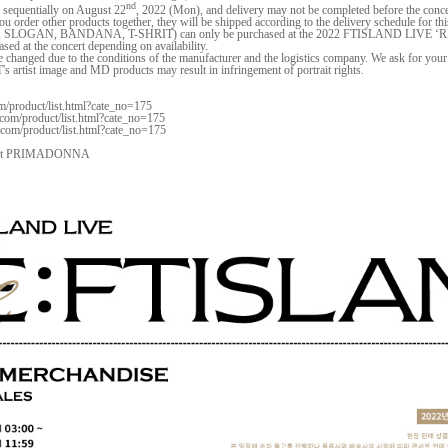
nd
d sequentially on August 22
, 2022 (Mon), and delivery may not be completed before the conce
ou order other products together, they will be shipped according to the delivery schedule for thi
CK, SLOGAN, BANDANA, T-SHRIT) can only be purchased at the 2022 FTISLAND LIVE ‘R
sed at the concert depending on availability.
e changed due to the conditions of the manufacturer and the logistics company. We ask for your
tist image and MD products may result in infringement of portrait rights.
m/product/list.html?cate_no=175
com/product/list.html?cate_no=175
.com/product/list.html?cate_no=175
upport PRIMADONNA