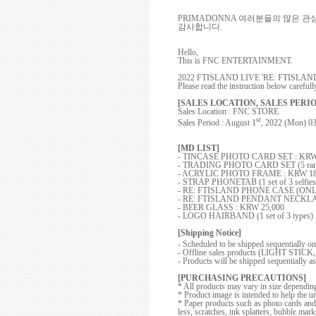
PRIMADONNA
여러분들의 많은 관
감사합니다
.
Hello,
This is FNC ENTERTAINMENT.
2022 FTISLAND LIVE 'RE: FTISLAND' O
Please read the instruction below careful
[SALES LOCATION, SALES PERIO
Sales Location : FNC STORE
st
Sales Period : August 1
, 2022 (Mon) 0
[MD LIST]
- TINCASE PHOTO CARD SET : KRW
- TRADING PHOTO CARD SET (5 rando
- ACRYLIC PHOTO FRAME : KRW 18
- STRAP PHONETAB (1 set of 3 selfies
- RE: FTISLAND PHONE CASE (ONL
- RE: FTISLAND PENDANT NECKLAC
- BEER GLASS : KRW 25,000
- LOGO HAIRBAND (1 set of 3 types)
[Shipping Notice]
- Scheduled to be shipped sequentially o
- Offline sales products
(LIGHT STICK, 
- Products will be shipped sequentially a
[PURCHASING PRECAUTIONS]
* All products may vary in size dependi
* Product image is intended to help the un
*
Paper products such as photo cards and 
less, scratches, ink splatters, bubble ma