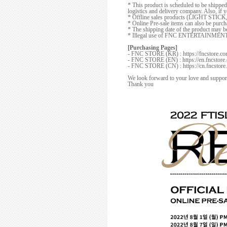
* This product is scheduled to be shippe
logistics and delivery company. Also, if y
* Offline sales products (LIGHT STI
* Online Pre-sale items can also be purcha
* The shipping date of the product may b
* Illegal use of FNC ENTERTAINMENT's ar
[Purchasing Pages]
- FNC STORE (KR) : https://fncstore.co
- FNC STORE (EN) : https://en.fncstore.
- FNC STORE (CN) : https://cn.fncstore
We look forward to your love and s
Thank you