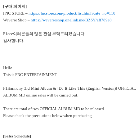
[
구매 페이지]
FNC STORE –
https://fncstore.com/product/list.html?cate_no=110
Weverse Shop –
https://weverseshop.onelink.me/BZSY/aff789e8
P1ece여러분들의 많은 관심 부탁드리겠습니다.
감사합니다.
Hello
This is FNC ENTERTAINMENT.
P1Harmony 3rd Mini Album & [Do It Like This (English Version)] OFFICIAL
ALBUM MD online sales will be carried out.
There are total of two OFFICIAL ALBUM MD to be released.
Please check the precautions below when purchasing.
[Sales Schedule]