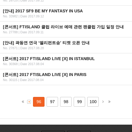
No. 26725
|
Date 2017.09.12
[안내] 2017 SF9 BE MY FANTASY IN USA
No. 33982
|
Date 2017.09.12
[콘서트] FTISLAND 클럽 라이브 예매 관련 팬클럽 가입 일정 안내
No. 27788
|
Date 2017.09.11
[안내] 곽동연 연극 ‘엘리펀트송’ 티켓 오픈 안내
No. 27871
|
Date 2017.08.28
[콘서트] 2017 FTISLAND LIVE [X] IN ISTANBUL
No. 30368
|
Date 2017.08.04
[콘서트] 2017 FTISLAND LIVE [X] IN PARIS
No. 30115
|
Date 2017.08.04
96
97
98
99
100