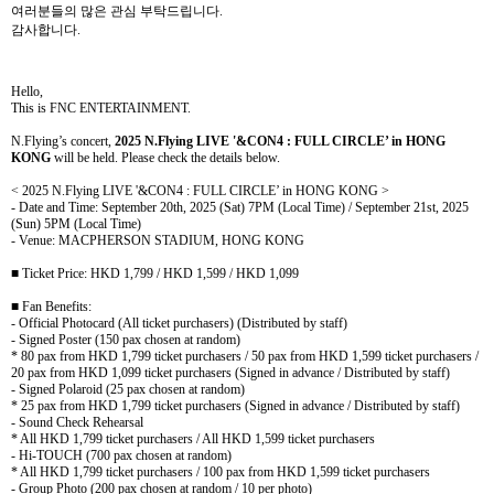
여러분들의 많은 관심 부탁드립니다
.
감사합니다
.
Hello,
This is FNC ENTERTAINMENT.
N.Flying’s concert,
2025 N.Flying LIVE '&CON4 : FULL CIRCLE’ in HONG
KONG
will be held. Please check the details below.
< 2025 N.Flying LIVE '&CON4 : FULL CIRCLE’ in HONG KONG >
- Date and Time: September 20th, 2025 (Sat) 7PM (Local Time) / September 21st, 2025
(Sun) 5PM (Local Time)
-
Venue: MACPHERSON STADIUM, HONG KONG
■
Ticket
Price: HKD 1,799 / HKD 1,599 / HKD 1,099
■
Fan Benefits:
- Official Photocard (All ticket purchasers) (Distributed by staff)
- Signed Poster (150 pax chosen at random)
* 80 pax from HKD 1,799 ticket purchasers / 50 pax from HKD 1,599 ticket purchasers /
20 pax from HKD 1,099 ticket purchasers (Signed in advance / Distributed by staff)
- Signed Polaroid (25 pax chosen at random)
* 25 pax from HKD 1,799 ticket purchasers (Signed in advance / Distributed by staff)
- Sound Check Rehearsal
* All HKD 1,799 ticket purchasers / All HKD 1,599 ticket purchasers
- Hi-TOUCH (700 pax chosen at random)
* All HKD 1,799 ticket purchasers / 100 pax from HKD 1,599 ticket purchasers
- Group Photo (200 pax chosen at random / 10 per photo)