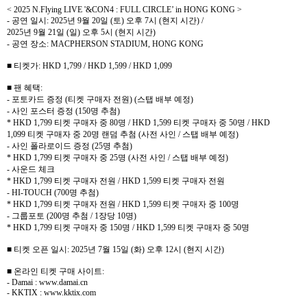
< 2025 N.Flying LIVE '&CON4 : FULL CIRCLE’ in HONG KONG >
-
공연 일시
: 2025
년
9
월
20
일
(
토
)
오후
7
시
(
현지 시간
) /
2025
년
9
월
21
일
(
일
)
오후
5
시
(
현지 시간
)
-
공연 장소
: MACPHERSON STADIUM, HONG KONG
■ 티켓가
: HKD 1,799 / HKD 1,599 / HKD 1,099
■ 팬 혜택
:
-
포토카드 증정
(
티켓 구매자 전원
) (
스탭 배부 예정
)
-
사인 포스터 증정
(150
명 추첨
)
* HKD 1,799
티켓 구매자 중
80
명
/ HKD 1,599
티켓 구매자 중
50
명
/ HKD
1,099
티켓 구매자 중
20
명 랜덤 추첨
(
사전 사인
/
스탭 배부 예정
)
-
사인 폴라로이드 증정
(25
명 추첨
)
* HKD 1,799
티켓 구매자 중
25
명
(
사전 사인
/
스탭 배부 예정
)
-
사운드 체크
* HKD 1,799
티켓 구매자 전원
/ HKD 1,599
티켓 구매자 전원
- HI-TOUCH (700
명 추첨
)
* HKD 1,799
티켓 구매자 전원
/ HKD 1,599
티켓 구매자 중
100
명
-
그룹포토
(200
명 추첨
/ 1
장당
10
명
)
* HKD 1,799
티켓 구매자 중
150
명
/ HKD 1,599
티켓 구매자 중
50
명
■ 티켓 오픈 일시
: 2025
년
7
월
15
일
(
화
)
오후
12
시
(
현지 시간
)
■ 온라인 티켓 구매 사이트
:
- Damai : www.damai.cn
- KKTIX : www.kktix.com