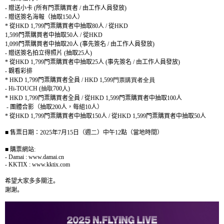
-
贈送小卡
(
所有門票購買者
/
由工作人員發放
)
-
贈送簽名海報（抽取
150
人）
*
從
HKD 1,799
門票購買者中抽取
80
人
/
從
HKD
1,599
門票購買者中抽取
50
人
/
從
HKD
1,099
門票購買者中抽取
20
人
(
事先簽名
/
由工作人員發放
)
-
贈送簽名拍立得照片
(
抽取
25
人
)
*
從
HKD 1,799
門票購買者中抽取
25
人
(
事先簽名
/
由工作人員發放
)
-
觀看彩排
*
HKD 1,799
門票購買者全員
/ HKD 1,599
門票購買者全員
-
Hi-T
OUCH (
抽取
700
人
)
* HKD 1,799
門票購買者全員
/
從
HKD 1,599
門票購買者中抽取
1
00
人
-
團體合影（抽取
200
人，每組
10
人）
*
從
HKD 1,799
門票購買者中抽取
150
人
/
從
HKD 1,599
門票購買者中抽取
50
人
■ 售票
日期：
2025
年
7
月
1
5
日（週
二
）中午
12
點（當地時間）
■
購票網站
:
- Damai : www.damai.cn
- KKTIX : www.kktix.com
希望大家多多關注。
謝謝。