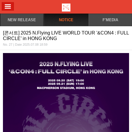
ALL MENU
NEW RELEASE
NOTICE
F'MEDIA
[콘서트] 2025 N.Flying LIVE WORLD TOUR '&CON4 : FULL
CIRCLE’ in HONG KONG
No. 27 | Date 2025.07.08 18:59