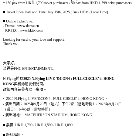
* 150 pax from HKD 1,799 ticket purchasers / 50 pax from HKD 1,599 ticket purchasers
■
Ticket Open Date and Time: July 15th, 2025 (Tue) 12PM (Local Time)
■
Online Ticket Site:
- Damai : www.damai.cn
- KKTIX : www.kktix.com
Looking forward to your love and support.
Thank you.
大家好，
這裡是
FNC ENTERTAINMENT
。
N.Flying
將以
2025 N.Flying LIVE '&CON4 : FULL CIRCLE’ in HONG
KONG
與粉絲朋友們見面。
詳細內容請參考以下事項。
< 2025 N.Flying LIVE '&CON4 : FULL CIRCLE’ in HONG KONG >
-
演出日期：
2025
年
9
月
20
日（週六）下午
7
點（當地時間）
/ 2025
年
9
月
21
日
（週日）下午
5
點（當地時間）
-
演出場地：
MACPHERSON STADIUM, HONG KONG
■
票價
:
HKD 1,799 / HKD 1,599 / HKD 1,099
■
粉絲福利
：