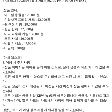
판매 일시
: 2025
년
5
월
31
일
(
토
) 02:00 PM ~ 06:00 PM (KST)
[
상품 안내
]
-
아크릴 응원봉
: 20,000
원
-
인화사진 프레임 세트
: 22,000
원
-
꽃 쿠션 키링
: 28,000
원
-
꽃잎 반지
: 32,000
원
-
미니 파우치 키링
: 32,000
원
-
포토 사쉐
: 20,000
원
-
반팔 티셔츠
: 47,000
원
-
비닐백
: 300
원
[
안내 텍스트
]
1.
이용 시 주의사항
-
상품 이미지는 이해를 돕기 위한 것으로
,
실제 상품과 다소 차이가 있을 수
있습니다
.
-
모든 상품은 한정 수량으로 준비되어 재고 소진 시 조기 품절될 수 있습니
다
.
-
당일 상품이 조기 매진될 시
,
예정된 시간 이전에 상품 판매가 마감될 수 있
습니다
.
-
모든 거래는 한국 원화
(KRW,
￦
)
로만 이루어집니다
.
현금 및 신용카드 결제
가 가능하며
,
일부 카드는 카드사의 사정에 의해 결제가 불가할 수 있습니
다
.
(
본인 카드가 아닐 경우 사용에 제재를 받을 수 있습니다
.)