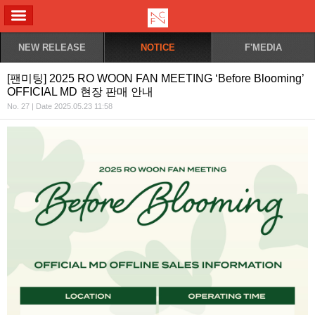
ALL MENU
NEW RELEASE
NOTICE
F'MEDIA
[팬미팅] 2025 RO WOON FAN MEETING ‘Before Blooming’
OFFICIAL MD 현장 판매 안내
No. 27 | Date 2025.05.23 11:58