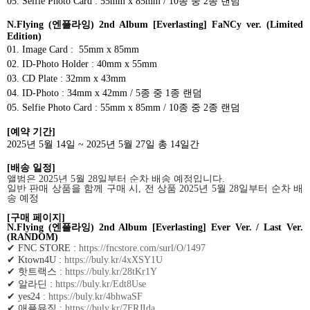
05. Selfie Photo Card : 55mm x 85mm / 10
종 중
2
종 랜덤
N.Flying (
엔플라잉
) 2nd Album [Everlasting] FaNCy ver. (Limited
Edition)
01. Image Card :
55mm x 85mm
02. ID-Photo Holder : 40mm x 55mm
03. CD Plate : 32mm x 43mm
04. ID-Photo : 34mm x 42mm / 5
종 중
1
종 랜덤
05. Selfie Photo Card : 55mm x 85mm / 10
종 중
2
종 랜덤
[
예약 기간
]
2025
년
5
월
14
일
~ 2025
년
5
월
27
일 총
14
일간
[
배송 일정
]
앨범은
2025
년
5
월
28
일부터 순차 배송 예정입니다
.
일반 판매 상품을 함께 구매 시
,
전 상품
2025
년
5
월
28
일부터 순차 배
송 예정
[
구매 페이지
]
N.Flying (
엔플라잉
) 2nd Album [Everlasting] Ever Ver. / Last Ver.
(RANDOM)
✔
FNC STORE :
https://fncstore.com/surl/O/1497
✔
Ktown4U :
https://buly.kr/4xXSY1U
✔
핫트랙스
:
https://buly.kr/28tKr1Y
✔
알라딘
:
https://buly.kr/Edt8Use
✔
yes24 :
https://buly.kr/4bhwaSF
✔
애플뮤직
:
https://buly.kr/7FRJIda