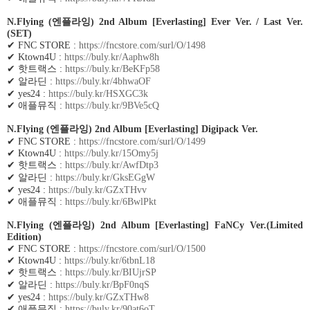
N.Flying (
엔플라잉
) 2nd Album [Everlasting] Ever Ver. / Last Ver.
(SET)
✔
FNC STORE :
https://fncstore.com/surl/O/1498
✔
Ktown4U :
https://buly.kr/Aaphw8h
✔
핫트랙스
:
https://buly.kr/BeKFp58
✔
알라딘
:
https://buly.kr/4bhwaOF
✔
yes24 :
https://buly.kr/HSXGC3k
✔
애플뮤직
:
https://buly.kr/9BVe5cQ
N.Flying (
엔플라잉
) 2nd Album [Everlasting] Digipack Ver.
✔
FNC STORE :
https://fncstore.com/surl/O/1499
✔
Ktown4U :
https://buly.kr/15Omy5j
✔
핫트랙스
:
https://buly.kr/AwfDtp3
✔
알라딘
:
https://buly.kr/GksEGgW
✔
yes24 :
https://buly.kr/GZxTHvv
✔
애플뮤직
:
https://buly.kr/6BwlPkt
N.Flying (
엔플라잉
) 2nd Album [Everlasting] FaNCy Ver.(Limited
Edition)
✔
FNC STORE :
https://fncstore.com/surl/O/1500
✔
Ktown4U :
https://buly.kr/6tbnL18
✔
핫트랙스
:
https://buly.kr/BIUjrSP
✔
알라딘
:
https://buly.kr/BpF0nqS
✔
yes24 :
https://buly.kr/GZxTHw8
✔
애플뮤직
:
https://buly.kr/90at6oT