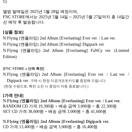
다
.
앨범 발매일은
2025
년
5
월
28
일 예정이며
,
FNC STORE
에서는
2025
년
5
월
14
일
~ 2025
년
5
월
27
일까지 총
14
일간
선 예약 후 발송됩니다
.
[
상품 정보
]
N.Flying (
엔플라잉
) 2nd Album [Everlasting] Ever ver. / Last ver.
N.Flying (
엔플라잉
) 2nd Album [Everlasting] Digipack ver.
N.Flying (
엔플라잉
) 2nd Album [Everlasting] FaNCy ver. (Limited
Edition)
[FNC STORE x
단독 특전
]
N.Flying (
엔플라잉
) 2nd Album [Everlasting] Ever ver. / Last ver. /
Digipack ver.
구매 시 한정 미공개포토카드를 증정해 드립니다
.
(
한정 수량으로
,
특전 소진 시 증정이 자동 종료됩니다
.)
[
가격 안내
]
N.Flying (
엔플라잉
) 2nd Album [Everlasting] Ever ver. / Last ver.
RANDOM CD
가격
19,300
원
+
배송 금액
3,000
원
=
총
22,300
원
SET CD
가격
38,600
원
+
배송 금액
3,000
원
=
총
41,600
원
N.Flying (
엔플라잉
) 2nd Album [Everlasting] Digipack ver.
CD
가격
13,400
원
+
배송 금액
3,000
원
=
총
16,400
원