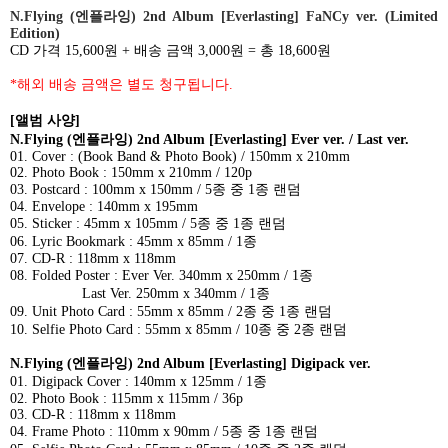
N.Flying (
엔플라잉
) 2nd Album [Everlasting] FaNCy ver. (Limited
Edition)
CD
가격
15,600
원
+
배송 금액
3,000
원
=
총
18,600
원
*
해외 배송 금액은 별도 청구됩니다
.
[
앨범 사양
]
N.Flying (
엔플라잉
) 2nd Album [Everlasting] Ever ver. / Last ver.
01. Cover : (Book Band & Photo Book) / 150mm x 210mm
02. Photo Book : 150mm x 210mm / 120p
03. Postcard : 100mm x 150mm / 5
종 중
1
종 랜덤
04. Envelope : 140mm x 195mm
05. Sticker : 45mm x 105mm / 5
종 중
1
종 랜덤
06. Lyric Bookmark : 45mm x 85mm / 1
종
07. CD-R : 118mm x 118mm
08. Folded Poster :
Ever Ver.
340mm x 250mm / 1
종
Last Ver. 250mm x 340mm / 1
종
09. Unit Photo Card : 55mm x 85mm / 2
종 중
1
종 랜덤
10. Selfie Photo Card : 55mm x 85mm / 10
종 중
2
종 랜덤
N.Flying (
엔플라잉
) 2nd Album [Everlasting] Digipack ver.
01. Digipack Cover : 140mm x 125mm / 1
종
02. Photo Book : 115mm x 115mm / 36p
03. CD-R : 118mm x 118mm
04. Frame Photo : 110mm x 90mm / 5
종 중
1
종 랜덤