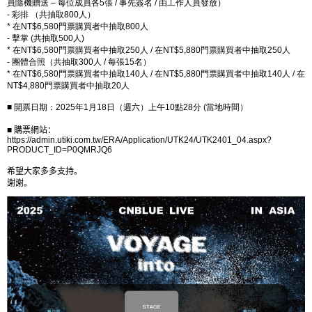
員隨機贈送
–
每位成員各
5
張
/
事先簽名
/
由工作人員發放）
-
彩排 （共抽取
800
人）
*
在
NT$6,580
門票購買者中抽取
800
人
-
擊掌
(
共抽取
500
人
)
*
在
NT$6,580
門票購買者中抽取
250
人
/
在
NT$5,880
門票購買者中抽取
250
人
-
團體合照（共抽取
300
人
/
每張
15
名）
*
在
NT$6,580
門票購買者中抽取
140
人
/
在
NT$5,880
門票購買者中抽取
140
人
/
在
NT$4,880
門票購買者中抽取
20
人
■ 開票日期：
2025
年
1
月
18
日（週六）上午
10
點
28
分
(
當地時間）
■
購票網站：
https://admin.utiki.com.tw/ERA/Application/UTK24/UTK2401_04.aspx?
PRODUCT_ID=P0QMRJQ6
希望大家多多支持。
謝謝。