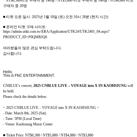
* NT$6,580
티켓 구매자 중
140
명
/ NT$5,880
티켓 구매자 중
140
명
/ NT$4,880
티켓
구매자 중
20
명
■ 티켓 오픈 일시
: 2025
년
1
월
18
일
(
토
)
오전
10
시
28
분
(
현지 시간
)
■ 온라인 티켓 구매 사이트
:
https://admin.utiki.com.tw/ERA/Application/UTK24/UTK2401_04.aspx?
PRODUCT_ID=P0QMRJQ6
여러분들의 많은 관심 부탁드립니다
.
감사합니다
.
Hello,
This is FNC ENTERTAINMENT.
CNBLUE’s concert,
2025 CNBLUE LIVE – VOYAGE into X IN KAOHSIUNG
will
be held.
Please check the details below.
< 2025 CNBLUE LIVE – VOYAGE into X IN KAOHSIUNG
>
- Date: March 8th, 2025 (Sat)
- Time: 5PM (Local Time)
- Venue: Kaohsiung Music Center
■
Ticket Price: NT$6,580 / NT$5,880 / NT$4,880 / NT$3,880