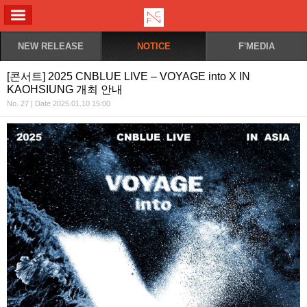
ALL MENU
NEW RELEASE
NOTICE
F'MEDIA
[콘서트] 2025 CNBLUE LIVE – VOYAGE into X IN
KAOHSIUNG 개최 안내
No. 27 | Date 2025.01.10 15:00