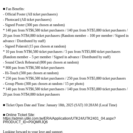
■
Fan Benefits:
- Official Poster (All ticket purchasers)
- Photocard (All ticket purchasers)
- Signed Poster (300 pax chosen at random)
* 140 pax from NT$6,580 ticket purchasers / 140 pax from NT$5,880 ticket purchasers /
20 pax from NT$4,880 ticket purchasers (Random member – 100 per member / Signed in
advance / Distributed by staff)
- Signed Polaroid (15 pax chosen at random)
* 10 pax from NT$6,580 ticket purchasers / 5 pax from NT$5,880 ticket purchasers
(Random member – 5 per member / Signed in advance / Distributed by staff)
- Sound Check Rehearsal (800 pax chosen at random)
* 800 pax from NT$6,580 ticket purchasers
- Hi-Touch (500 pax chosen at random)
* 250 pax from NT$6,580 ticket purchasers / 250 pax from NT$5,880 ticket purchasers
- Group Photo (300 pax chosen at random / 15 per photo)
* 140 pax from NT$6,580 ticket purchasers / 140 pax from NT$5,880 ticket purchasers /
20 pax from NT$4,880 ticket purchasers
■
Ticket Open Date and Time: January 18th, 2025 (SAT) 10:28AM (Local Time)
■
Online Ticket Site:
https://admin.utiki.com.tw/ERA/Application/UTK24/UTK2401_04.aspx?
PRODUCT_ID=P0QMRJQ6
Looking forward to your love and support.