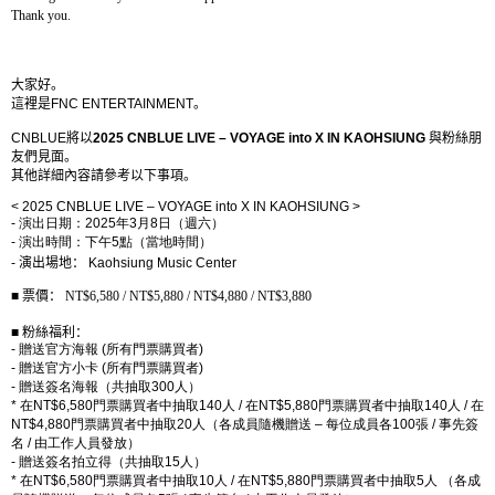
Thank you.
大家好。
這裡是
FNC ENTERTAINMENT
。
CNBLUE
將以
2025 CNBLUE LIVE – VOYAGE into X IN KAOHSIUNG
與粉絲朋
友們見面。
其他詳細內容請參考以下事項。
< 2025 CNBLUE LIVE – VOYAGE into X IN KAOHSIUNG
>
-
演出日期：
2025
年
3
月
8
日（週六）
-
演出時間：下午
5
點（當地時間）
-
演出場地：
Kaohsiung Music Center
■
票價：
NT$6,580 / NT$5,880 / NT$4,880 / NT$3,880
■
粉絲福利：
-
贈送官方海報
(
所有門票購買者
)
-
贈送官方小卡
(
所有門票購買者
)
-
贈送簽名海報（共抽取
300
人）
*
在
NT$6,580
門票購買者中抽取
140
人
/
在
NT$5,880
門票購買者中抽取
140
人
/
在
NT$4,880
門票購買者中抽取
20
人（各成員隨機贈送
–
每位成員各
100
張
/
事先簽
名
/
由工作人員發放）
-
贈送簽名拍立得（共抽取
15
人）
*
在
NT$6,580
門票購買者中抽取
10
人
/
在
NT$5,880
門票購買者中抽取
5
人 （各成