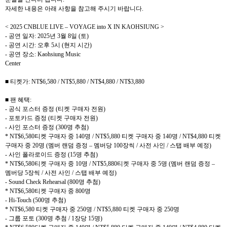
자세한 내용은 아래 사항을 참고해 주시기 바랍니다
.
< 2025 CNBLUE LIVE – VOYAGE into X IN KAOHSIUNG >
-
공연 일자
: 2025
년
3
월
8
일
(
토
)
-
공연 시간
:
오후
5
시
(
현지 시간
)
-
공연 장소
: Kaohsiung Music
Center
■ 티켓가
: NT$6,580 / NT$5,880 / NT$4,880 / NT$3,880
■ 팬 혜택
:
-
공식 포스터 증정
(
티켓 구매자 전원
)
-
포토카드 증정
(
티켓 구매자 전원
)
-
사인 포스터 증정
(300
명 추첨
)
* NT$6,580
티켓 구매자 중
140
명
/ NT$5,880
티켓 구매자 중
140
명
/ NT$4,880
티켓
구매자 중
20
명
(
멤버 랜덤 증정
–
멤버당
100
장씩
/
사전 사인
/
스탭 배부 예정
)
-
사인 폴라로이드 증정
(15
명 추첨
)
* NT$6,580
티켓 구매자 중
10
명
/ NT$5,880
티켓 구매자 중
5
명
(
멤버 랜덤 증정
–
멤버당
5
장씩
/
사전 사인
/
스탭 배부 예정
)
- Sound Check Rehearsal (800
명 추첨
)
* NT$6,580
티켓 구매자 중
800
명
- Hi-Touch (500
명 추첨
)
* NT$6,580
티켓 구매자 중
250
명
/ NT$5,880
티켓 구매자 중
250
명
-
그룹 포토
(300
명 추첨
/ 1
장당
15
명
)