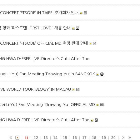
 CONCERT ‘FTSODE’ IN TAIPEI 추가회차 안내
영화 ‘라스트맨 -FIRST LOVE-‘ 개봉 안내
 CONCERT ‘FTSODE’ OFFICIAL MD 현장 판매 안내
HWA D-FREE LIVE ‘Director’s Cut : After The
i Li Yu) Fan Meeting ‘Drawing Yu’ in BANGKOK
IVE WORLD TOUR ‘3LOGY’ IN MACAU
 Li Yu) Fan Meeting 'Drawing Yu' OFFICIAL MD
HWA D-FREE LIVE ‘Director’s Cut : After The
12
13
14
15
16
17
18
19
20
11