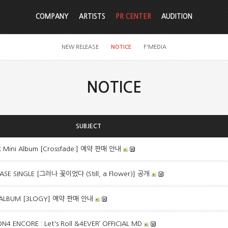
COMPANY
ARTISTS
PR CENTER
AUDITION
NEW RELEASE
NOTICE
F'MEDIA
NOTICE
SUBJECT
 Mini Album [Crossfade:] 예약 판매 안내
ASE SINGLE [그러나 꽃이었다 (Still, a Flower)] 공개
 ALBUM [3LOGY] 예약 판매 안내
ON4 ENCORE : Let's Roll &4EVER’ OFFICIAL MD