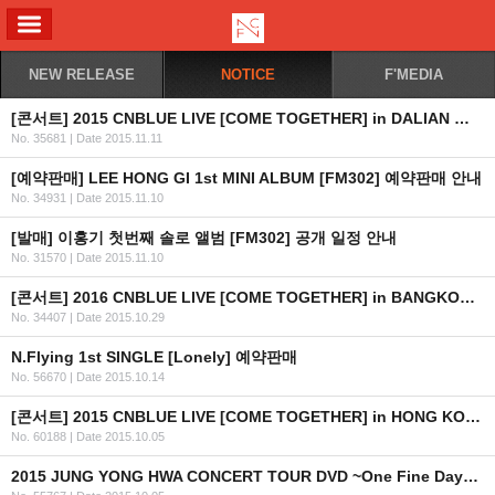
ALL MENU
NEW RELEASE
NOTICE
F'MEDIA
[콘서트] 2015 CNBLUE LIVE [COME TOGETHER] in DALIAN 일정 안내
No. 35681
|
Date 2015.11.11
[예약판매] LEE HONG GI 1st MINI ALBUM [FM302] 예약판매 안내
No. 34931
|
Date 2015.11.10
[발매] 이홍기 첫번째 솔로 앨범 [FM302] 공개 일정 안내
No. 31570
|
Date 2015.11.10
[콘서트] 2016 CNBLUE LIVE [COME TOGETHER] in BANGKOK 안내
No. 34407
|
Date 2015.10.29
N.Flying 1st SINGLE [Lonely] 예약판매
No. 56670
|
Date 2015.10.14
[콘서트] 2015 CNBLUE LIVE [COME TOGETHER] in HONG KONG 안내 (수정)
No. 60188
|
Date 2015.10.05
2015 JUNG YONG HWA CONCERT TOUR DVD ~One Fine Day~ 발매 안내