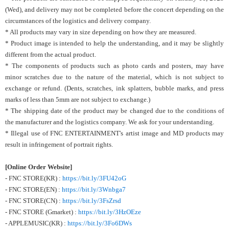
(Wed), and delivery may not be completed before the concert depending on the
circumstances of the logistics and delivery company.
* All products may vary in size depending on how they are measured.
* Product image is intended to help the understanding, and it may be slightly
different from the actual product.
* The components of products such as photo cards and posters, may have
minor scratches due to the nature of the material, which is not subject to
exchange or refund. (Dents, scratches, ink splatters, bubble marks, and press
marks of less than 5mm are not subject to exchange.)
* The shipping date of the product may be changed due to the conditions of
the manufacturer and the logistics company. We ask for your understanding.
* Illegal use of FNC ENTERTAINMENT's artist image and MD products may
result in infringement of portrait rights.
[Online Order Website]
- FNC STORE(KR) :
https://bit.ly/3FU42oG
- FNC STORE(EN) :
https://bit.ly/3Wnbga7
- FNC STORE(CN) :
https://bit.ly/3FsZrsd
- FNC STORE (Gmarket) :
https://bit.ly/3HzOEze
- APPLEMUSIC(KR) :
https://bit.ly/3Fo6DWs