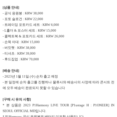
[상품 안내]
- 공식 응원봉 : KRW 38,000
- 포토 슬로건 : KRW 22,000
- 트레이딩 포토카드 세트 : KRW 6,000
- L홀더 & 포스터 세트 : KRW 15,000
- 콜렉트북 & 포토카드 세트 : KRW 26,000
- 손목 아대 : KRW 15,000
- 버킷햇 : KRW 38,000
- 티셔츠 : KRW 39,000
- 후드집업 : KRW 70,000
[배송 안내]
- 2023년 1월 11일 (수) 순차 출고 예정
-
본
일정에
순차
출고를
진행하나
물류사와
배송사의
사정에
따라
콘서트
전
에
모두
배송이
완료되지
못할
수
있습니다
[구매 시 유의 사항]
* 본 상품은 2023 P1Harmony LIVE TOUR [P1ustage H : P1ONEER] IN
SEOUL OFFICIAL MD입니다.
* P1Harmony 공식 응원봉은 배터리 미포함 상품입니다.