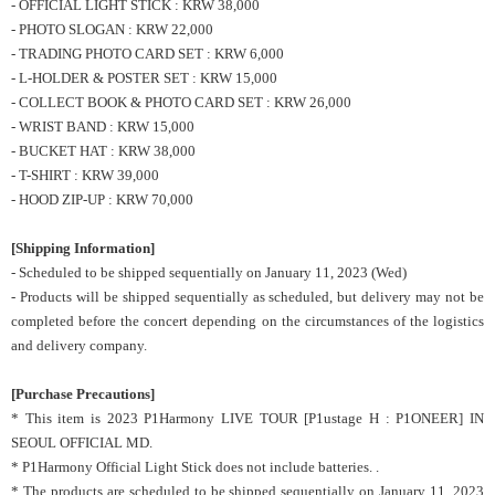
- OFFICIAL LIGHT STICK : KRW 38,000
- PHOTO SLOGAN : KRW 22,000
- TRADING PHOTO CARD SET : KRW 6,000
- L-HOLDER & POSTER SET : KRW 15,000
- COLLECT BOOK & PHOTO CARD SET : KRW 26,000
- WRIST BAND : KRW 15,000
- BUCKET HAT : KRW 38,000
- T-SHIRT : KRW 39,000
- HOOD ZIP-UP : KRW 70,000
[Shipping Information]
- Scheduled to be shipped sequentially on January 11, 2023 (Wed)
- Products will be shipped sequentially as scheduled, but delivery may not be
completed before the concert depending on the circumstances of the logistics
and delivery company.
[Purchase Precautions]
* This item is
2023 P1Harmony LIVE TOUR [P1ustage H : P1ONEER] IN
SEOUL
OFFICIAL MD.
* P1Harmony Official Light Stick does not include batteries. .
* The products are scheduled to be shipped sequentially on January 11, 2023