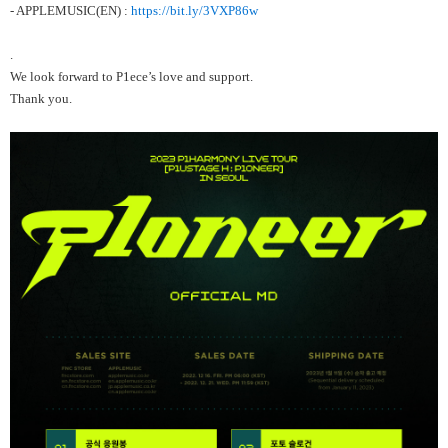
- APPLEMUSIC(EN) :
https://bit.ly/3VXP86w
.
We look forward to P1ece’s love and support.
Thank you.