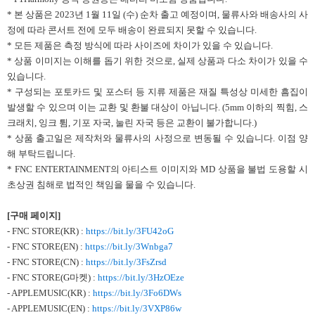
* 본 상품은 2023년 1월 11일 (수) 순차 출고 예정이며, 물류사와 배송사의 사
정에 따라 콘서트 전에 모두 배송이 완료되지 못할 수 있습니다.
* 모든 제품은 측정 방식에 따라 사이즈에 차이가 있을 수 있습니다.
* 상품 이미지는 이해를 돕기 위한 것으로, 실제 상품과 다소 차이가 있을 수
있습니다.
* 구성되는 포토카드 및 포스터 등 지류 제품은 재질 특성상 미세한 흠집이
발생할 수 있으며 이는 교환 및 환불 대상이 아닙니다. (5mm 이하의 찍힘, 스
크래치, 잉크 튐, 기포 자국, 눌린 자국 등은 교환이 불가합니다.)
* 상품 출고일은 제작처와 물류사의 사정으로 변동될 수 있습니다. 이점 양
해 부탁드립니다.
* FNC ENTERTAINMENT의 아티스트 이미지와 MD 상품을 불법 도용할 시
초상권 침해로 법적인 책임을 물을 수 있습니다.
[구매 페이지]
- FNC STORE(KR) :
https://bit.ly/3FU42oG
- FNC STORE(EN) :
https://bit.ly/3Wnbga7
- FNC STORE(CN) :
https://bit.ly/3FsZrsd
- FNC STORE(G마켓) :
https://bit.ly/3HzOEze
- APPLEMUSIC(KR) :
https://bit.ly/3Fo6DWs
- APPLEMUSIC(EN) :
https://bit.ly/3VXP86w